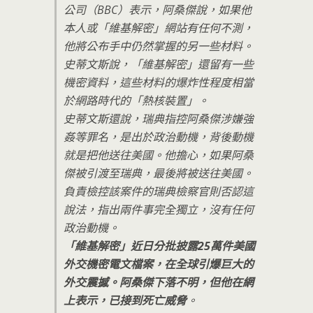
公司（BBC）表示，阿桑傑說，如果他
本人或「維基解密」網站有任何不測，
他將公布手中仍然掌握的另一些材料。
史蒂文斯說，「維基解密」還留有一些
機密資料，這些材料的爆炸性程度相當
於網路時代的「熱核裝置」。
史蒂文斯還說，瑞典指控阿桑傑涉嫌強
姦等罪名，是出於政治動機，背後動機
就是把他送往美國。他擔心，如果阿桑
傑被引渡至瑞典，最後將被送往美國。
負責檢控該案件的瑞典檢察官則否認這
說法，指出兩件事完全獨立，沒有任何
政治動機。
「維基解密」近日分批披露25萬件美國
外交機密電文檔案，在全球引爆巨大的
外交震撼。阿桑傑下落不明，但他在網
上表示，已接到死亡威脅
。