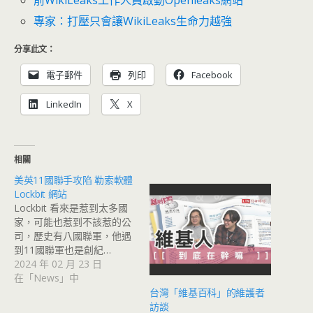
前WikiLeaks工作人員啟動Openleaks網站
專家：打壓只會讓WikiLeaks生命力越強
分享此文：
電子郵件
列印
Facebook
LinkedIn
X
相關
美英11國聯手攻陷 勒索軟體
Lockbit 網站
Lockbit 看來是惹到太多國
家，可能也惹到不該惹的公
司，歷史有八國聯軍，他遇
到11國聯軍也是創紀…
2024 年 02 月 23 日
在「News」中
台灣「維基百科」的維護者
訪談