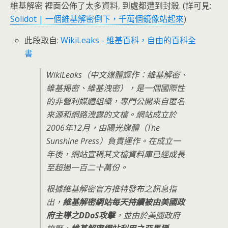
維基解密 裡面公佈了太多資料, 到處都遭到封殺. (詳可見:
Solidot | 一個維基解密倒下，千萬個鏡像站起來
)
此段取自:
WikiLeaks - 維基百科，自由的百科全
書
WikiLeaks（中文媒體譯作：維基解密、
維基揭密、維基洩密），是一個國際性
的非營利媒體組織，專門公開來自匿名
來源和網路洩露的文檔。網站成立於
2006年12月，由陽光媒體（The
Sunshine Press）負責運作。在成立一
年後，網站宣稱其文檔資料庫已經成長
至超過一百二十萬份。
根據維基解密官方推特發布之訊息指
出，
維基解密網站每天持續被由美國政
府主導之DDoS攻擊
，並由於美國政府