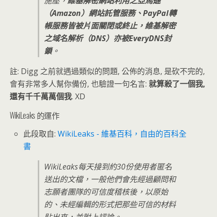
施壓，
維基解密網站利用之亞馬遜
（Amazon）網站託管服務、PayPal轉
帳服務皆被片面關閉或終止，維基解密
之域名解析（DNS）亦被EveryDNS封
鎖
。
註: Digg 之前就遇過類似的問題, 公佈的消息, 是砍不完的,
會有非常多人幫你備份, 也驗證一句名言:
就算殺了一個我,
還有千千萬萬個我
. XD
WikiLeaks 的運作
此段取自:
WikiLeaks - 維基百科，自由的百科全
書
WikiLeaks每天接到約30份使用者匿名
送出的文檔，一般他們會先經過顧問和
志願者團隊的可信度稽核後，以原始
的、未經編輯的形式把那些可信的材料