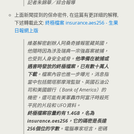
記者朱錦華／綜合報導
上面新聞提到的保命密件, 在這篇有更詳細的解釋,
下述轉載此文:
終極檔案 insurance.aes256 - 生果
日報網上版
維基解密創辦人阿桑奇據報匿藏英國，
他隨時因為涉及瑞典一宗強姦案被捕，
也受到人身安全威脅。
他準備在被捕或
遇害時發放的終極檔案，已有數十萬人
下載
。檔案內容也進一步曝光，消息指
當中包括關塔那摩灣監獄、英國石油公
司和美國銀行（ Bank of America）的
機密，還可能有美軍轟炸阿富汗時殺死
平民的片段和 UFO資料。
終極檔案容量約有 1.4GB，名為
insurance.aes256，它的碼密是長達
256個位的字數
。電腦專家坦言，密碼