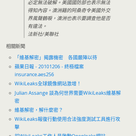
必定無法破解。美國國防部也表示無法
得知內容。澳洲籍的阿桑奇令美國外交
界風聲鶴唳，澳洲也表示要調查他是否
有違法。
法新社/美聯社
相關新聞
「維基解密」揭露機密 各國嚴陣以待
蘋果日報 - 20101206 - 終極檔案
insurance.aes256
WikiLeaks全球鏡像網站激增！
Julian Assange 談為何世界需要WikiLeaks維基解
密
維基解密，解什麼密？
WikiLeaks報復行動使用合法強度測試工具進行攻
擊