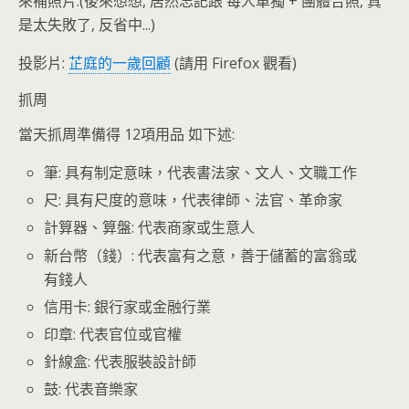
來補照片.(後來想想, 居然忘記跟 每人單獨 + 團體合照, 真
是太失敗了, 反省中...)
投影片:
芷庭的一歲回顧
(請用 Firefox 觀看)
抓周
當天抓周準備得 12項用品 如下述:
筆: 具有制定意味，代表書法家、文人、文職工作
尺: 具有尺度的意味，代表律師、法官、革命家
計算器、算盤: 代表商家或生意人
新台幣（錢）: 代表富有之意，善于儲蓄的富翁或
有錢人
信用卡: 銀行家或金融行業
印章: 代表官位或官權
針線盒: 代表服裝設計師
鼓: 代表音樂家