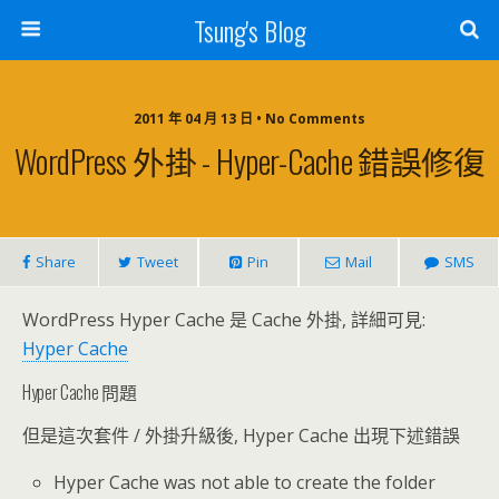
Tsung's Blog
2011 年 04 月 13 日 • No Comments
WordPress 外掛 - Hyper-Cache 錯誤修復
Share
Tweet
Pin
Mail
SMS
WordPress Hyper Cache 是 Cache 外掛, 詳細可見:
Hyper Cache
Hyper Cache 問題
但是這次套件 / 外掛升級後, Hyper Cache 出現下述錯誤
Hyper Cache was not able to create the folder