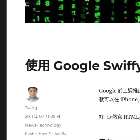
使用 Google Swiff
Google 於上週推出
就可以在 iPhone,
作
Tsung
者
發
2011 年 07 月 05 日
註: 既然寫 HTM
佈
分
News-Technology
日
類
標
flash
、
html5
、
swiffy
期: