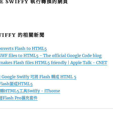
LE SWIFFY 執行轉換的網頁
WIFFY 的相關新聞
onverts Flash to HTML5
SWF files to HTML5 - The official Google Code blog
makes Flash files HTML5 friendly | Apple Talk - CNET
 Google Swiffy 可將 Flash 轉成 HTML 5
把Flash變成HTML5
h轉HTML5工具Swiffy - iThome
新增Flash Pro擴充套件