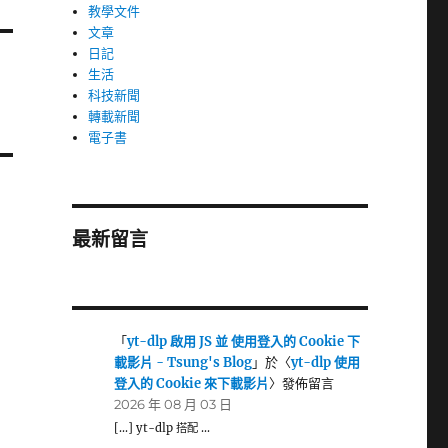
教學文件
文章
日記
生活
科技新聞
轉載新聞
電子書
最新留言
「
yt-dlp 啟用 JS 並 使用登入的 Cookie 下
載影片 - Tsung's Blog
」於〈
yt-dlp 使用
登入的 Cookie 來下載影片
〉發佈留言
2026 年 08 月 03 日
[…] yt-dlp 搭配 …