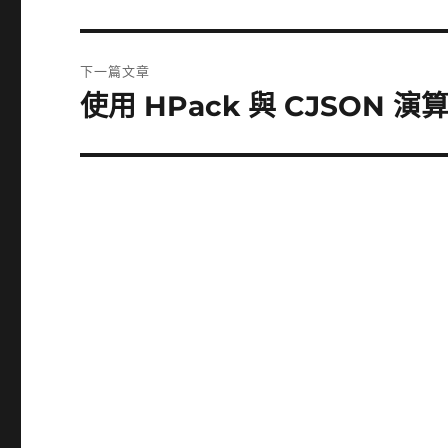
一
導
篇
覽
文
下一篇文章
章:
使用 HPack 與 CJSON 演
下
一
篇
文
章: