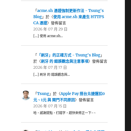
「
acme.sh 憑證強制更新作法 - Tsung's
Blog
」於〈
使用 acme.sh 來產生 HTTPS
CA 憑證
〉發佈留言
2026 年 07 月 29 日
[…] 使用 acme.sh…
「
「刷牙」的正確方式 - Tsung's Blog
」
於〈
刷牙 的 錯誤觀念與注意事項
〉發佈留言
2026 年 07 月 17 日
[…] 刷牙 的 錯誤觀念與…
「
Tsung
」於〈
Apple Pay 搭台北捷運扣0
元、1元 與 閘門不同原因
〉發佈留言
2026 年 07 月 15 日
哈，感謝提點，打錯字，趕快來修正一下~~