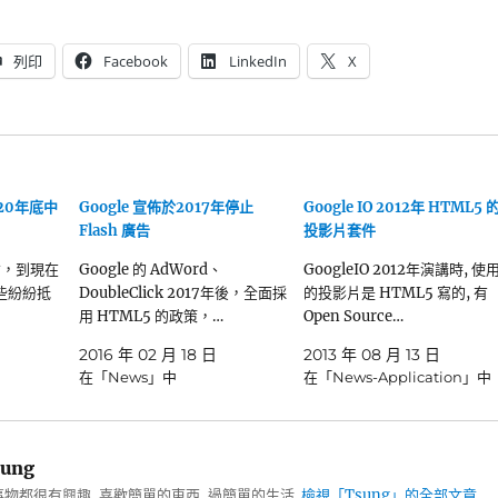
列印
Facebook
LinkedIn
X
2020年底中
Google 宣佈於2017年停止
Google IO 2012年 HTML5 
Flash 廣告
投影片套件
先開槍，到現在
Google 的 AdWord、
GoogleIO 2012年演講時, 使
這些紛紛抵
DoubleClick 2017年後，全面採
的投影片是 HTML5 寫的, 有
用 HTML5 的政策，…
Open Source…
2016 年 02 月 18 日
2013 年 08 月 13 日
在「News」中
在「News-Application」中
ung
物都很有興趣, 喜歡簡單的東西, 過簡單的生活.
檢視「Tsung」的全部文章