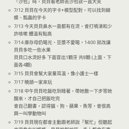
「沙包」時，貝貝看老師丟沙包就一直大笑
7/12 貝貝在今天的字卡+模型配對，可以找到蝴
蝶、瓢蟲的字卡
7/13 今天貝貝鼻水一直都有在流，會打噴涕和少
許咳嗽 體溫有點高
7/14 庫存母奶喝光、豆漿不愛喝，14:00 就改讓
貝貝多吃一些水果
貝貝口水流好多 下面冒出1顆牙 共8顆 (上面、下
面各4顆)
7/15 貝貝會幫大家量耳溫，像小護士一樣
7/17 曉頡一家來玩
7/18 中午貝貝吃飯吃到睡著，帶她散一下步等她
醒來，才自己把飯吃完
會自己翻書，認得貓、狗、蘋果、魚等，會很高
興一叫學動物叫
7/19 貝貝現在都會主動跟老師說「幫忙」但聽起