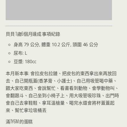
貝貝 1歲6個月達成 事項紀錄
身高 79 公分, 體重 10.2 公斤, 頭圍 46 公分
尿布: L
豆漿: 180cc
本月新本事: 會拉皮包拉鏈、把皮包的東西拿出來再放回
去、自己開瓶蓋(香茅膏、小護士)、自己用吸管喝中藥、
餵大家吃東西、會說幫忙、看書看到動物、會學動物叫、
會翻跟斗、自己坐到小椅子上、用大吸管吸珍珠、出門時
會自己去拿鞋鞋、拿耳溫槍量、喝完水還會將杯蓋蓋起
來、幫忙拿垃圾桶丟
滿1Y6M 的蛋糕