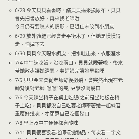
6/28 今天貝貝看書時，請貝貝過來換尿布，貝貝
會先把書放好，再來找老師哦
今日仍有要咬人的情形，已阻止未咬到小朋友
6/29 放外體能己經會走平衡木了，但她是慢慢得
走、怕掉下去
6/30 貝貝今天喝水調皮，把水吐出來，衣服溼水
7/4 中午練吃飯，沒吃兩口，貝貝就睡著啦、後來
帶她散步讓她清醒，老師餵完讓她早點睡
7/5 貝貝今天會從老師背後撒嬌，會突然出現在老
師背後對老師"嘿嘿"的笑, 豆漿沒喝幾口
7/6 今天練坐椅子在桌上吃飯(之前是坐地板在椅
子上吃)，貝貝都沒自己吃要老師牽著她一起練習
重覆好幾次，才願意自己吃個幾口
7/8 早上及中午便便都有酸味
7/11 貝貝很喜歡看老師玩拋物品，每次看二字文