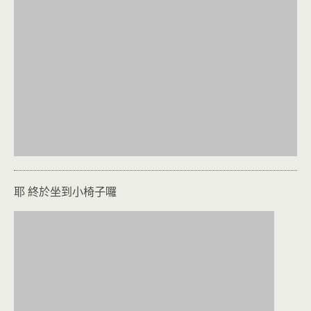
耶 終於坐到小椅子囉