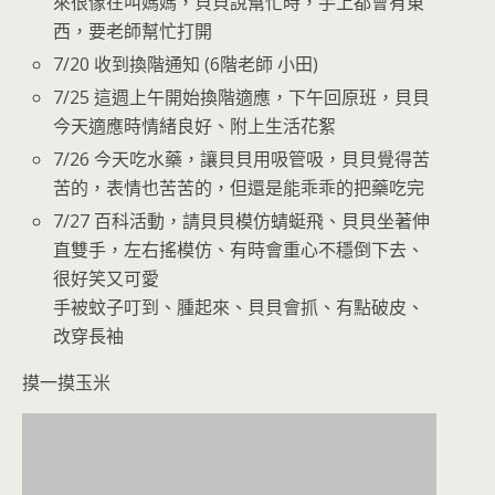
來很像在叫媽媽，貝貝說幫忙時，手上都會有東
西，要老師幫忙打開
7/20 收到換階通知 (6階老師 小田)
7/25 這週上午開始換階適應，下午回原班，貝貝
今天適應時情緒良好、附上生活花絮
7/26 今天吃水藥，讓貝貝用吸管吸，貝貝覺得苦
苦的，表情也苦苦的，但還是能乖乖的把藥吃完
7/27 百科活動，請貝貝模仿蜻蜓飛、貝貝坐著伸
直雙手，左右搖模仿、有時會重心不穩倒下去、
很好笑又可愛
手被蚊子叮到、腫起來、貝貝會抓、有點破皮、
改穿長袖
摸一摸玉米