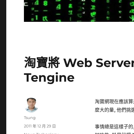
淘寶將 Web Server 
Tengine
淘寶網現在應該算是
麼大的量, 他們挑選的 
作
Tsung
者
發
2011 年 12 月 29 日
事情總是這樣子的,
佈