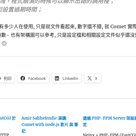
ace模塊，程式崩潰的時候可以顯示出錯的調用棧；
型設置過期時間；
多少人在使用, 只是就文件看起來, 數字還不錯, 就 Comet 實
接數~ 也有架構圖可以參考, 只是設定檔和相關設定文件似乎還沒
🙂
列印
Facebook
LinkedIn
X
stCGI 於
Amir Salihefendic 演講:
遠端 PHP-FPM Server 架設
Comet with node.js 影片 與 筆
定
記
HTTP
Nginx + PHP-FPM (FastCG