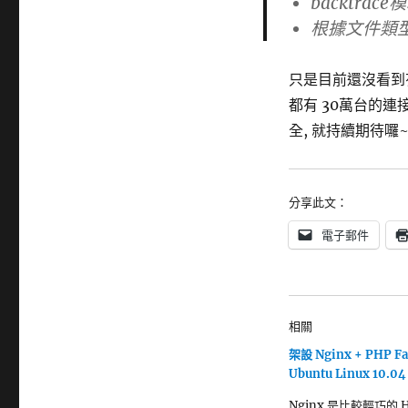
backtr
根據文件類
只是目前還沒看到有
都有 30萬台的連
全, 就持續期待囉~ 
分享此文：
電子郵件
相關
架設 Nginx + PHP Fa
Ubuntu Linux 10.04
Nginx 是比較輕巧的 