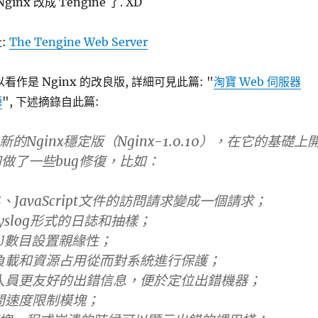
inx 改成 Tengine 了. XD
址:
The Tengine Web Server
可以看作是 Nginx 的改良版, 詳細可見此篇: "
淘寶 Web 伺服器
源
", 下述摘錄自此篇:
最新的Nginx穩定版（Nginx-1.0.10），在它的基礎上
做了一些bug修復，比如：
、JavaScript文件的訪問請求變成一個請求；
yslog形式的日誌和抽樣；
U數目設置親緣性；
負載和資源占用從而對系統進行保護；
人員更友好的出錯信息，便於定位出錯機器；
問速度限制模塊；