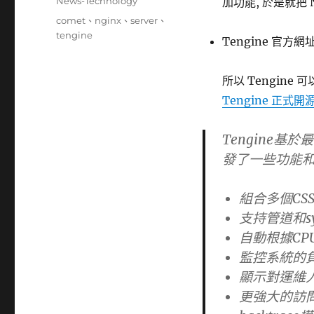
分
News-Technology
加功能, 於是就把 Ng
日
類
標
comet
、
nginx
、
server
、
期:
籤
tengine
Tengine 官方網
所以 Tengine 
Tengine 正式開
Tengine基於
發了一些功能和
組合多個CSS
支持管道和s
自動根據CP
監控系統的
顯示對運維
更強大的訪