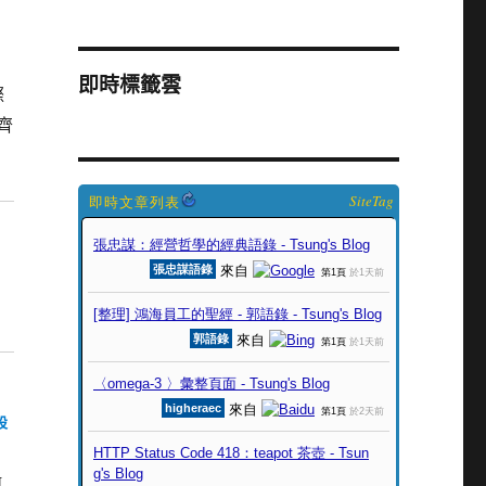
即時標籤雲
際
齊
SiteTag
設
I