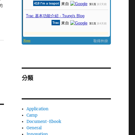
見的
分類
Application
Camp
Document-Ebook
General
Innovation