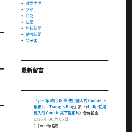
教學文件
文章
日記
生活
科技新聞
轉載新聞
電子書
最新留言
「
yt-dlp 啟用 JS 並 使用登入的 Cookie 下
載影片 - Tsung's Blog
」於〈
yt-dlp 使用
登入的 Cookie 來下載影片
〉發佈留言
2026 年 08 月 03 日
[…] yt-dlp 搭配 …