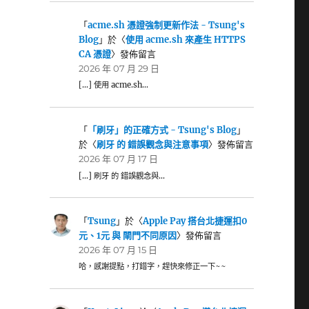
「
acme.sh 憑證強制更新作法 - Tsung's
Blog
」於〈
使用 acme.sh 來產生 HTTPS
CA 憑證
〉發佈留言
2026 年 07 月 29 日
[…] 使用 acme.sh…
「
「刷牙」的正確方式 - Tsung's Blog
」
於〈
刷牙 的 錯誤觀念與注意事項
〉發佈留言
2026 年 07 月 17 日
[…] 刷牙 的 錯誤觀念與…
「
Tsung
」於〈
Apple Pay 搭台北捷運扣0
元、1元 與 閘門不同原因
〉發佈留言
2026 年 07 月 15 日
哈，感謝提點，打錯字，趕快來修正一下~~