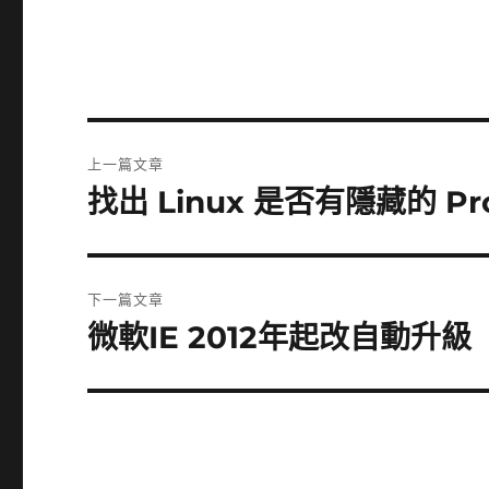
文
上一篇文章
章
找出 Linux 是否有隱藏的 Proce
上
一
導
篇
覽
文
下一篇文章
章:
微軟IE 2012年起改自動升級
下
一
篇
文
章: