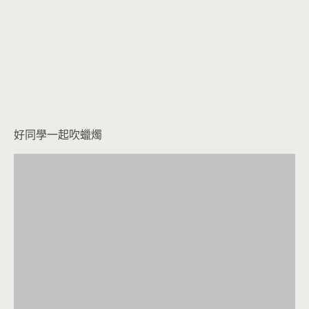
好同學一起吹蠟燭