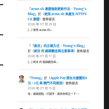
「
acme.sh 憑證強制更新作法 - Tsung's
Blog
」於〈
使用 acme.sh 來產生 HTTPS
CA 憑證
〉發佈留言
2026 年 07 月 29 日
[…] 使用 acme.sh…
「
「刷牙」的正確方式 - Tsung's Blog
」
於〈
刷牙 的 錯誤觀念與注意事項
〉發佈留言
2026 年 07 月 17 日
[…] 刷牙 的 錯誤觀念與…
「
Tsung
」於〈
Apple Pay 搭台北捷運扣0
元、1元 與 閘門不同原因
〉發佈留言
2026 年 07 月 15 日
哈，感謝提點，打錯字，趕快來修正一下~~