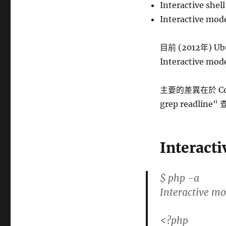
籤
Interactive 
Interactive 
目前 (2012年) Ubu
Interactive mod
主要的差異在於 Comp
grep readline" 
Interact
$ php -a
Interactive m
<?php