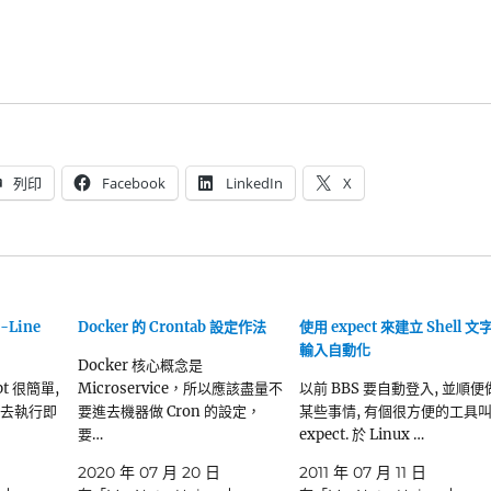
列印
Facebook
LinkedIn
X
-Line
Docker 的 Crontab 設定作法
使用 expect 來建立 Shell 文
輸入自動化
Docker 核心概念是
pt 很簡單,
Microservice，所以應該盡量不
以前 BBS 要自動登入, 並順便
P 去執行即
要進去機器做 Cron 的設定，
某些事情, 有個很方便的工具
要…
expect. 於 Linux …
2020 年 07 月 20 日
2011 年 07 月 11 日