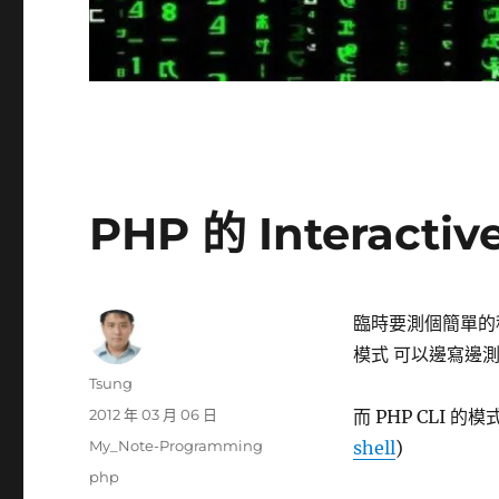
PHP 的 Interactiv
臨時要測個簡單的程式片
模式 可以邊寫邊測試
作
Tsung
者
發
2012 年 03 月 06 日
而 PHP CLI 的模
佈
分
My_Note-Programming
shell
)
日
類
標
php
期: