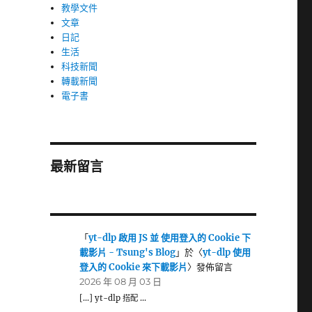
教學文件
文章
日記
生活
科技新聞
轉載新聞
電子書
最新留言
「
yt-dlp 啟用 JS 並 使用登入的 Cookie 下
載影片 - Tsung's Blog
」於〈
yt-dlp 使用
登入的 Cookie 來下載影片
〉發佈留言
2026 年 08 月 03 日
[…] yt-dlp 搭配 …