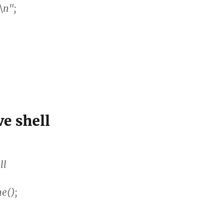
\n";
ve shell
ll
e();