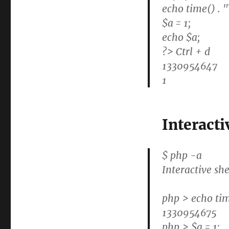
echo time() . "
$a = 1;
echo $a;
?> Ctrl + d
1330954647
1
Interacti
$ php -a
Interactive she
php > echo tim
1330954675
php > $a = 1;