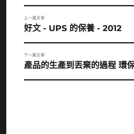
文
上一篇文章
章
好文 - UPS 的保養 - 2012
上
一
導
篇
覽
文
下一篇文章
章:
產品的生產到丟棄的過程 環保影片
下
一
篇
文
章: