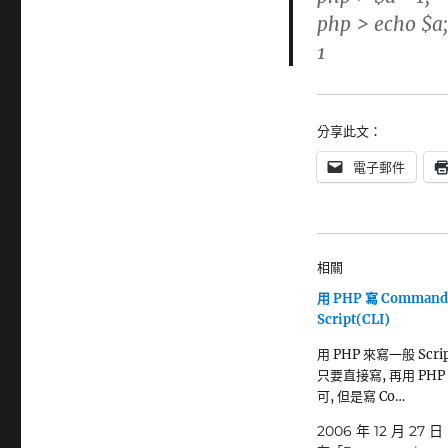
php > echo $a;
1
分享此文：
電子郵件
相關
用 PHP 寫 Command
Script(CLI)
用 PHP 來寫一般 Scri
只要直接寫, 再用 PH
可, 但是寫 Co…
2006 年 12 月 27 日