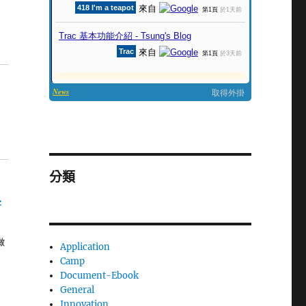
分類
字
做
Application
叫
Camp
Document-Ebook
General
Innovation