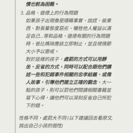
慣也較為困難。
品格、道德上的行為問題
如果孩子出現像是隱瞞事實、說謊、偷東
西、對長輩態度惡劣、犧牲他人權益以滿
足自己…等和品格、道德有關的行為問題
時，爸比媽咪應該立即制止，並且視情節
大小予以懲戒。
對於這樣的孩子，
處罰的方式可以用靜
坐、反省的方式，同時可以配合跟他們講
述一些和犯錯事件相關的忠孝結義、或偉
人故事，引導他們建立正確的觀念
，大一
點的孩子，則可以罰他們閱讀相關書籍並
寫下心得，讓他們可以深刻反省自己所犯
下的錯。
性格不同，處罰大不同 (以下建議回去看原文,
挑出自己小孩的個性)