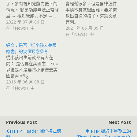
子，多有視知覺能力低下的
會輕鬆很多，但是自律這件
情況。 額葉功能無法正常發
事情本身就很困難，要如何
展 → 視知覺能力不足 →…
教出自律的孩子，這篇文章
2022 年 07 月 06 日
有列…
在「News」中
2021 年 06 月 09 日
在「News」中
好文：是否「送小孩去美國
唸書」的幾個觀念參考
從小孩出生前就都有人在
問： 是否要在美國生 => no
以後是不是要將小孩送去美
國讀書 =&g…
2016 年 06 月 08 日
在「News」中
Previous Post
Next Post
HTTP Header 欄位格式總
用 PHP 抓取下星期二的
Timestamp - Strtotime()