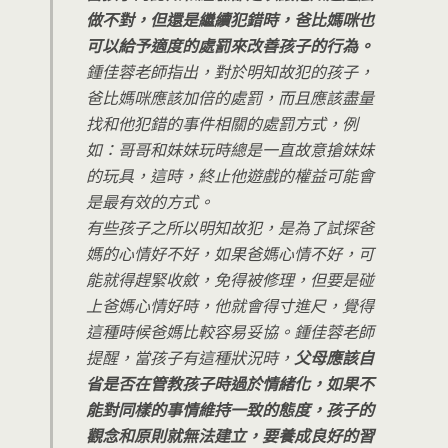
做不對，但還是繼續犯錯時，爸比媽咪也
可以給予適度的處罰來改善孩子的行為。
鍾佳蓉老師指出，對於明知故犯的孩子，
爸比媽咪應該加倍的處罰，而且應該盡量
找和他犯錯的事件相關的處罰方式，例
如：哥哥和妹妹玩時總是一直故意搶妹妹
的玩具，這時，終止他遊戲的權益可能會
是最有效的方式。
有些孩子之所以明知故犯，是為了試探爸
媽的心情好不好，如果爸媽心情不好，可
能就得趕緊收斂，免得被修理，但要是碰
上爸媽心情好時，他就會得寸進尺，覺得
這種時候爸媽比較容易妥協。鍾佳蓉老師
提醒，當孩子有這種狀況時，
父母應該自
省是否在管教孩子時過於情緒化，如果不
能對同樣的事情維持一致的態度，孩子的
觀念和原則就無法建立，要養成良好的習