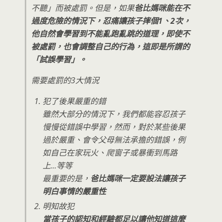
不聽」而被處罰。但是，如果
爸比媽咪能在不
過度危險的情況下，忍痛讓孩子摔個1、2次，
他自然會學習到不能亂跑亂跳的道理，即使不
被處罰，也會調整自己的行為，這即是所謂的
「試誤學習」。
需要處罰的3大情況
犯了後果嚴重的錯
雖然大部分的情況下，我們都能容忍孩子
慢慢從錯誤中學習，然而，對於某些後果
過於嚴重、會令父母無法承擔的錯誤，例
如自己在家玩火、爬窗子或暴衝到馬路
上…等等
最重要的是，
爸比媽咪一定要設法讓孩子
明白事情的嚴重性
明知故犯
當孩子的認知和經驗都足以讓他知道這麼