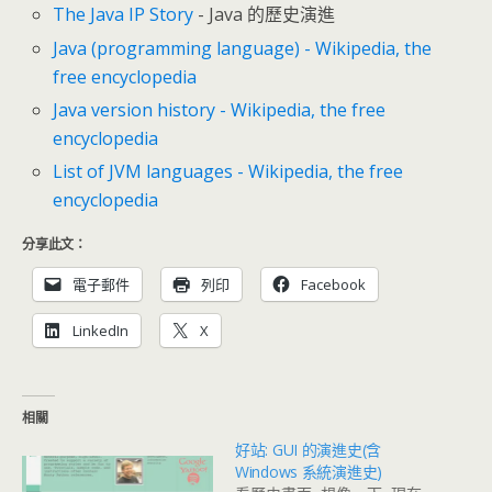
The Java IP Story
- Java 的歷史演進
Java (programming language) - Wikipedia, the
free encyclopedia
Java version history - Wikipedia, the free
encyclopedia
List of JVM languages - Wikipedia, the free
encyclopedia
分享此文：
電子郵件
列印
Facebook
LinkedIn
X
相關
好站: GUI 的演進史(含
Windows 系統演進史)