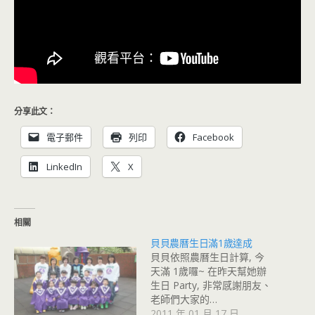
分享此文：
電子郵件
列印
Facebook
LinkedIn
X
相關
貝貝農曆生日滿1歲達成
貝貝依照農曆生日計算, 今
天滿 1歲囉~ 在昨天幫她辦
生日 Party, 非常感謝朋友、
老師們大家的…
2011 年 01 月 17 日