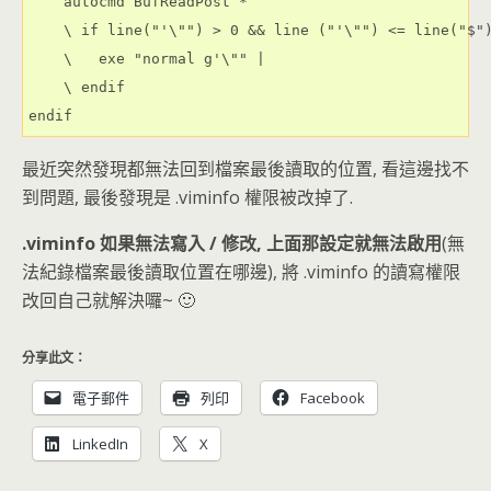
    autocmd BufReadPost *

    \ if line("'\"") > 0 && line ("'\"") <= line("$")
    \   exe "normal g'\"" |

    \ endif

endif
最近突然發現都無法回到檔案最後讀取的位置, 看這邊找不
到問題, 最後發現是 .viminfo 權限被改掉了.
.viminfo 如果無法寫入 / 修改, 上面那設定就無法啟用
(無
法紀錄檔案最後讀取位置在哪邊), 將 .viminfo 的讀寫權限
改回自己就解決囉~ 🙂
分享此文：
電子郵件
列印
Facebook
LinkedIn
X