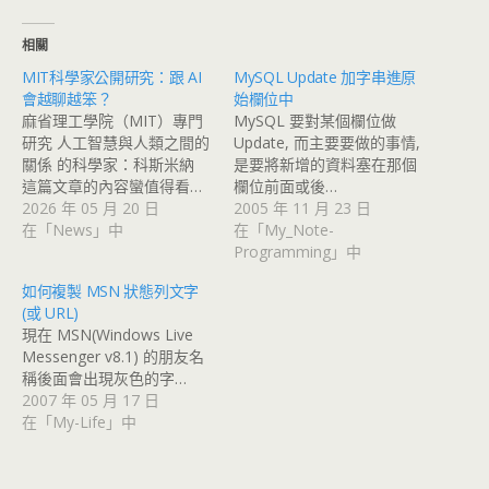
相關
MIT科學家公開研究：跟 AI
MySQL Update 加字串進原
會越聊越笨？
始欄位中
麻省理工學院（MIT）專門
MySQL 要對某個欄位做
研究 人工智慧與人類之間的
Update, 而主要要做的事情,
關係 的科學家：科斯米納
是要將新增的資料塞在那個
這篇文章的內容蠻值得看…
欄位前面或後…
2026 年 05 月 20 日
2005 年 11 月 23 日
在「News」中
在「My_Note-
Programming」中
如何複製 MSN 狀態列文字
(或 URL)
現在 MSN(Windows Live
Messenger v8.1) 的朋友名
稱後面會出現灰色的字…
2007 年 05 月 17 日
在「My-Life」中