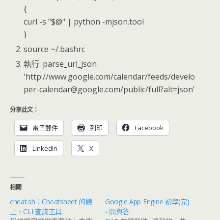
{
curl -s "$@" | python -mjson.tool
}
source ~/.bashrc
執行: parse_url_json
'http://www.google.com/calendar/feeds/develo
per-calendar@google.com/public/full?alt=json'
分享此文：
電子郵件
列印
Facebook
LinkedIn
X
相關
cheat.sh：Cheatsheet 的線
Google App Engine 初學(完)
上、CLI 查詢工具
- 問與答