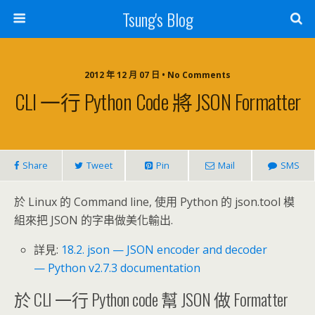
Tsung's Blog
2012 年 12 月 07 日 • No Comments
CLI 一行 Python Code 將 JSON Formatter
Share
Tweet
Pin
Mail
SMS
於 Linux 的 Command line, 使用 Python 的 json.tool 模
組來把 JSON 的字串做美化輸出.
詳見:
18.2. json — JSON encoder and decoder
— Python v2.7.3 documentation
於 CLI 一行 Python code 幫 JSON 做 Formatter