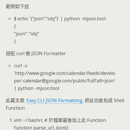
範例如下述
$ echo '{"json":"obj"}' | python -mjson.tool
{
"json": "obj"
}
搭配 curl 做 JSON Formatter
curl -s
'http://www.google.com/calendar/feeds/develo
per-calendar@google.com/public/full?alt=json'
| python -mjson.tool
此篇文章:
Easy CLI JSON Formatting
, 把此功能包成 Shell
Function
vim ~/.bashrc # 於檔案最後加上此 Function.
function parse_url_json()