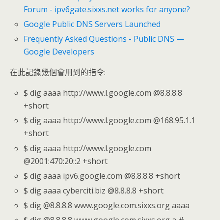
Forum - ipv6gate.sixxs.net works for anyone?
Google Public DNS Servers Launched
Frequently Asked Questions - Public DNS —
Google Developers
在此記錄幾個會用到的指令:
$ dig aaaa http://www.l.google.com @8.8.8.8
+short
$ dig aaaa http://www.l.google.com @168.95.1.1
+short
$ dig aaaa http://www.l.google.com
@2001:470:20::2 +short
$ dig aaaa ipv6.google.com @8.8.8.8 +short
$ dig aaaa cyberciti.biz @8.8.8.8 +short
$ dig @8.8.8.8 www.google.com.sixxs.org aaaa