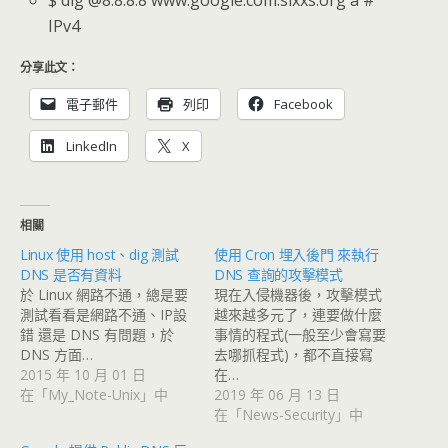
$ dig @8.8.8.8 www.google.com.sixxs.org a #
IPv4
分享此文：
電子郵件
列印
Facebook
LinkedIn
X
相關
Linux 使用 host、dig 測試
使用 Cron 埋入後門 來執行
DNS 是否有資料
DNS 查詢的攻擊模式
於 Linux 網路不通，總是要
現在入侵機器後，攻擊模式
測試看看是網路不通、IP設
越來越多元了，連要做什麼
錯 還是 DNS 有問題，於
事情的程式(一般至少會寫要
DNS 方面…
去哪抓程式)，都不直接寫
2015 年 10 月 01 日
在…
在「My_Note-Unix」中
2019 年 06 月 13 日
在「News-Security」中