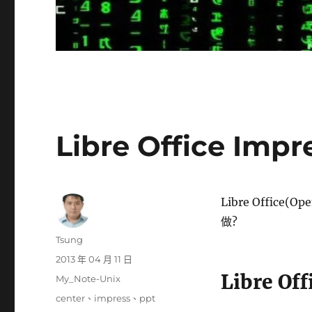
Libre Office Im
Libre Office
做?
作
Tsung
者
發
2013 年 04 月 11 日
佈
Libre O
分
My_Note-Unix
日
類
標
center
、
impress
、
ppt
期: