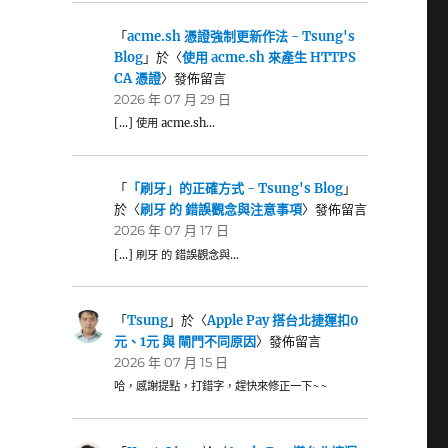
「
acme.sh 憑證強制更新作法 - Tsung's
Blog
」於〈
使用 acme.sh 來產生 HTTPS
CA 憑證
〉發佈留言
2026 年 07 月 29 日
[…] 使用 acme.sh…
「
「刷牙」的正確方式 - Tsung's Blog
」
於〈
刷牙 的 錯誤觀念與注意事項
〉發佈留言
2026 年 07 月 17 日
[…] 刷牙 的 錯誤觀念與…
「
Tsung
」於〈
Apple Pay 搭台北捷運扣0
元、1元 與 閘門不同原因
〉發佈留言
2026 年 07 月 15 日
哈，感謝提點，打錯字，趕快來修正一下~~