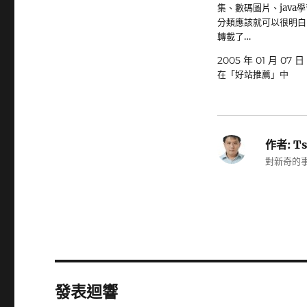
集、數碼圖片、java學
分類應該就可以很明白了~
轉載了…
2005 年 01 月 07 日
在「好站推薦」中
作者:
Ts
對新奇的事
發表迴響