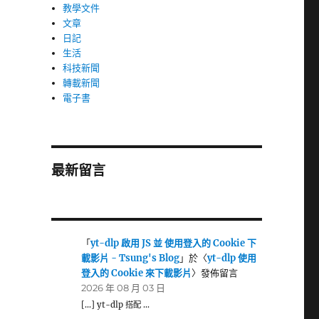
教學文件
文章
日記
生活
科技新聞
轉載新聞
電子書
最新留言
「
yt-dlp 啟用 JS 並 使用登入的 Cookie 下
載影片 - Tsung's Blog
」於〈
yt-dlp 使用
登入的 Cookie 來下載影片
〉發佈留言
2026 年 08 月 03 日
[…] yt-dlp 搭配 …