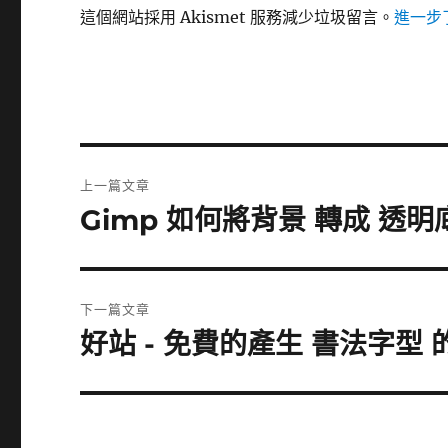
這個網站採用 Akismet 服務減少垃圾留言。
進一步了
文
上一篇文章
章
Gimp 如何將背景 轉成 透明
上
一
導
篇
覽
文
下一篇文章
章:
好站 - 免費的產生 書法字型 
下
一
篇
文