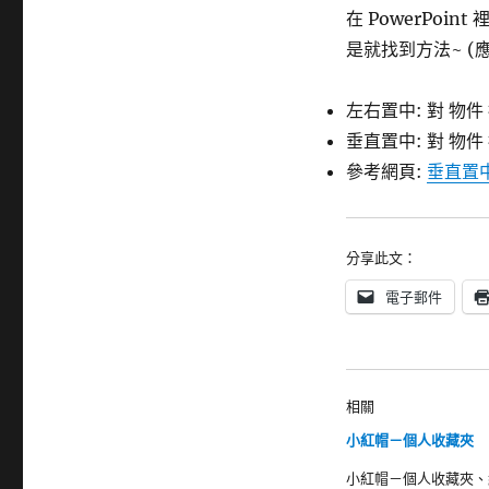
籤
在 PowerPoi
是就找到方法~ (應該
左右置中: 對 物件 按
垂直置中: 對 物件 按
參考網頁:
垂直置中對
分享此文：
電子郵件
相關
小紅帽－個人收藏夾
小紅帽－個人收藏夾、