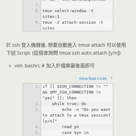
tmux select-window -t 
tmux -2 attach-session -t 
sites
於 ssh 登入機器後, 想要自動進入 tmux attach 可以使用
下述 Script. (這個會詢問 tmux ssh auto attach [y/n])
vim .bashrc # 加入於檔案最後面即可
View Raw Code
?
if [[ $SSH_CONNECTION != "" 
&& $MY_SSH_CONNECTION != 
        echo -n "Do you want 
to attach to a tmux session? 