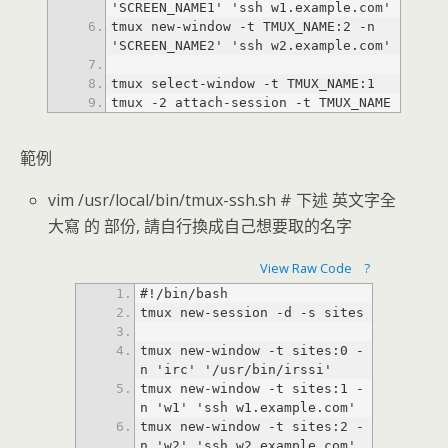
tmux new-window -t TMUX_NAME:2 -n 
tmux -2 attach-session -t TMUX_NAME
範例
vim /usr/local/bin/tmux-ssh.sh # 下述 英文字全
大寫 的 部份, 請自行換成自己想要取的名字
View Raw Code
?
tmux new-window -t sites:0 -
tmux new-window -t sites:1 -
tmux new-window -t sites:2 -