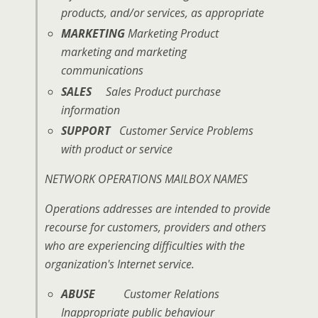
products, and/or services, as appropriate
MARKETING
Marketing Product
marketing and marketing
communications
SALES
Sales Product purchase
information
SUPPORT
Customer Service Problems
with product or service
NETWORK OPERATIONS MAILBOX NAMES
Operations addresses are intended to provide
recourse for customers, providers and others
who are experiencing difficulties with the
organization's Internet service.
ABUSE
Customer Relations
Inappropriate public behaviour