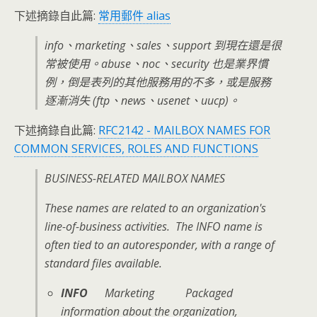
下述摘錄自此篇:
常用郵件 alias
info、marketing、sales、support 到現在還是很
常被使用。abuse、noc、security 也是業界慣
例，倒是表列的其他服務用的不多，或是服務
逐漸消失 (ftp、news、usenet、uucp)。
下述摘錄自此篇:
RFC2142 - MAILBOX NAMES FOR
COMMON SERVICES, ROLES AND FUNCTIONS
BUSINESS-RELATED MAILBOX NAMES
These names are related to an organization's
line-of-business activities. The INFO name is
often tied to an autoresponder, with a range of
standard files available.
INFO
Marketing Packaged
information about the organization,