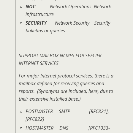
NOC
Network Operations Network
infrastructure
SECURITY
Network Security Security
bulletins or queries
SUPPORT MAILBOX NAMES FOR SPECIFIC
INTERNET SERVICES
For major Internet protocol services, there is a
mailbox defined for receiving queries and
reports. (Synonyms are included, here, due to
their extensive installed base.)
POSTMASTER SMTP [RFC821],
[RFC822]
HOSTMASTER DNS [RFC1033-