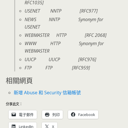
RFC1035]
USENET NNTP [RFC977]
NEWS NNTP Synonym for
USENET
WEBMASTER HTTP [RFC 2068]
WWW HTTP Synonym for
WEBMASTER
UUCP UUCP [RFC976]
FTP FTP [RFC959]
相關網頁
新增 Abuse 和 Security 信箱帳號
分享此文：
電子郵件
列印
Facebook
LinkedIn
X