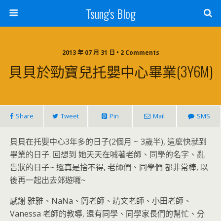
Tsung's Blog
2013 年 07 月 31 日 • 2 Comments
貝貝於勁寶兒托嬰中心畢業(3Y6M)
Share
Tweet
Pin
Mail
SMS
貝貝在托嬰中心3年多的日子(2個月 ~ 3歲半), 這麼快就到
畢業的日子. 回想到 她天天在喊著老師、同學的名字、亂
告狀的日子~ 還真是捨不得, 老師們、同學們 都非常棒, 以
後再一起出去郊遊囉~
感謝 雅雅、NaNa、簡老師、靖文老師、小田老師、
Vanessa 老師的教導, 還有同學、同學家長們的幫忙、分