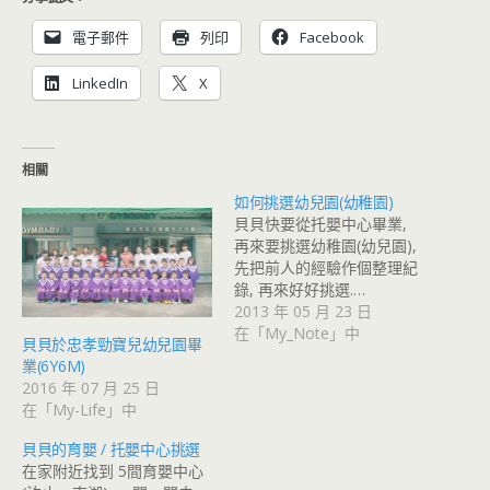
電子郵件
列印
Facebook
LinkedIn
X
相關
如何挑選幼兒園(幼稚園)
貝貝快要從托嬰中心畢業,
再來要挑選幼稚園(幼兒園),
先把前人的經驗作個整理紀
錄, 再來好好挑選.…
2013 年 05 月 23 日
在「My_Note」中
貝貝於忠孝勁寶兒幼兒園畢
業(6Y6M)
2016 年 07 月 25 日
在「My-Life」中
貝貝的育嬰 / 托嬰中心挑選
在家附近找到 5間育嬰中心