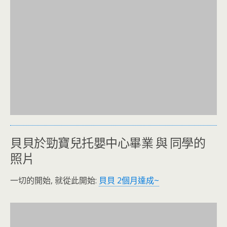
貝貝於勁寶兒托嬰中心畢業 與 同學的
照片
一切的開始, 就從此開始:
貝貝 2個月達成~