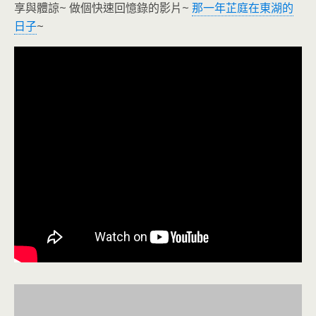
享與體諒~ 做個快速回憶錄的影片~
那一年芷庭在東湖的
日子
~