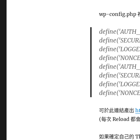
籤
wp-config.p
define('AUTH_
define('SECUR
define('LOGGE
define('NONCE
define('AUTH_
define('SECUR
define('LOGGE
define('NONCE
可於此連結產出
h
(每次 Reload 
如果確定自己的 The