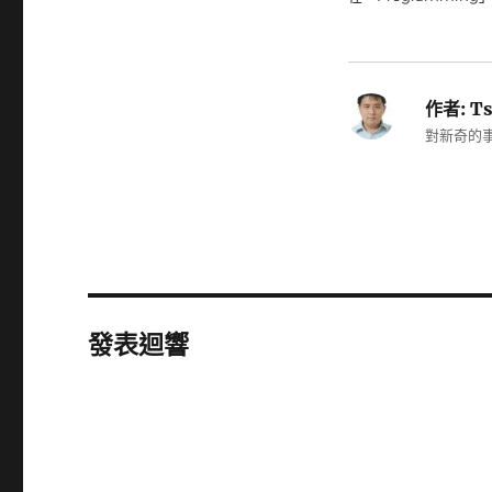
作者:
Ts
對新奇的事
發表迴響