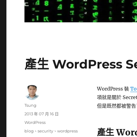
產生 WordPress Se
WordPress 裝
To
項就是關於 Secret
作
Tsung
但是既然都被警告了
者
發
2013 年 07 月 16 日
佈
分
WordPress
日
類
產生 WordP
標
blog
、
security
、
wordpress
期: