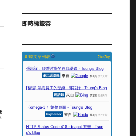
即時標籤雲
SiteTag
、
要
出
是