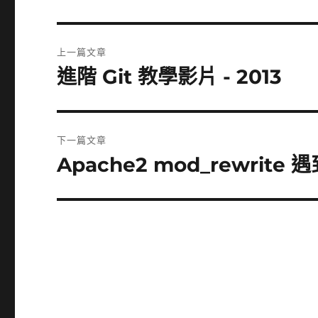
文
上一篇文章
章
進階 Git 教學影片 - 2013
上
一
導
篇
覽
文
下一篇文章
章:
Apache2 mod_rewrite 
下
一
篇
文
章: