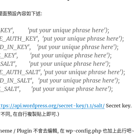
hp 裡面預設內容如下述:
KEY', 'put your unique phrase here');
E_AUTH_KEY', 'put your unique phrase here');
D_IN_KEY', 'put your unique phrase here');
_KEY', 'put your unique phrase here');
SALT', 'put your unique phrase here');
E_AUTH_SALT', 'put your unique phrase here');
D_IN_SALT', 'put your unique phrase here');
_SALT', 'put your unique phrase here');
ttps://api.wordpress.org/secret-key/1.1/salt/
Secret key.
都會不同, 在自行複製貼上即可.)
me / Plugin 不會去編輯, 在 wp-config.php 也加上此行吧