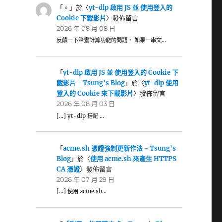
「
。
」於〈
yt-dlp 啟用 JS 並 使用登入的
Cookie 下載影片
〉發佈留言
2026 年 08 月 08 日
反饋一下筆畫計算功能的問題， 如果一串文…
「
yt-dlp 啟用 JS 並 使用登入的 Cookie 下
載影片 - Tsung's Blog
」於〈
yt-dlp 使用
登入的 Cookie 來下載影片
〉發佈留言
2026 年 08 月 03 日
[…] yt-dlp 搭配 …
「
acme.sh 憑證強制更新作法 - Tsung's
Blog
」於〈
使用 acme.sh 來產生 HTTPS
CA 憑證
〉發佈留言
2026 年 07 月 29 日
[…] 使用 acme.sh…