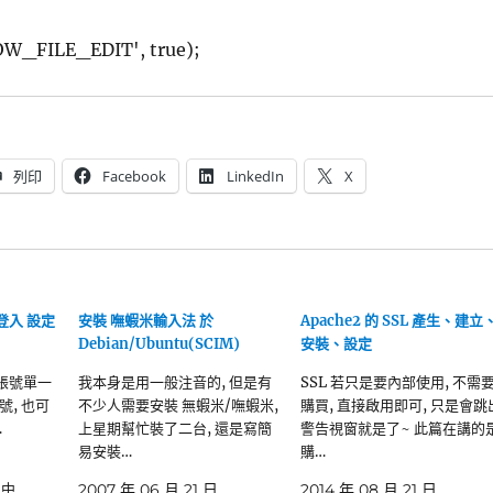
OW_FILE_EDIT', true);
列印
Facebook
LinkedIn
X
一登入 設定
安裝 嘸蝦米輸入法 於
Apache2 的 SSL 產生、建立
Debian/Ubuntu(SCIM)
安裝、設定
是做帳號單一
我本身是用一般注音的, 但是有
SSL 若只是要內部使用, 不需
號, 也可
不少人需要安裝 無蝦米/嘸蝦米,
購買, 直接啟用即可, 只是會跳
…
上星期幫忙裝了二台, 還是寫簡
警告視窗就是了~ 此篇在講的
易安裝…
購…
」中
2007 年 06 月 21 日
2014 年 08 月 21 日