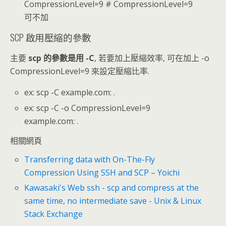
CompressionLevel=9 # CompressionLevel=9
可不加
SCP 啟用壓縮的參數
主要
scp 的參數是用 -C
, 若要加上壓縮效率, 可在加上 -o
CompressionLevel=9 來設定壓縮比率.
ex: scp -C example.com: .
ex: scp -C -o CompressionLevel=9
example.com: .
相關網頁
Transferring data with On-The-Fly
Compression Using SSH and SCP – Yoichi
Kawasaki's Web
ssh - scp and compress at the
same time, no intermediate save - Unix & Linux
Stack Exchange