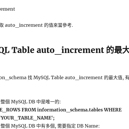
rement
auto_increment 的值來當參考.
L Table auto_increment 的最
on_schema 找 MySQL Table auto_increment 的最大值, 
 於整個 MySQL DB 中是唯一的:
E_ROWS FROM information_schema.tables WHERE
='YOUR_TABLE_NAME';
 於整個 MySQL DB 中有多個, 需要指定 DB Name: