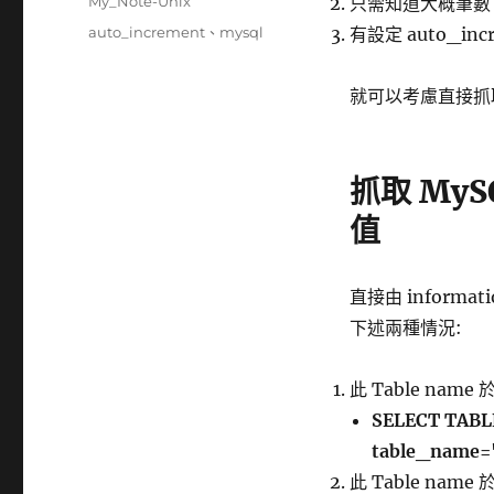
分
My_Note-Unix
只需知道大概筆數
日
類
標
auto_increment
、
mysql
有設定 auto_inc
期:
籤
就可以考慮直接抓取 
抓取 MySQ
值
直接由 informati
下述兩種情況:
此 Table name
SELECT TABL
table_name
此 Table name