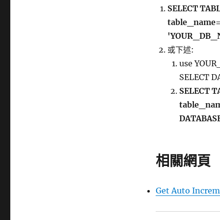
SELECT TAB
table_name
'YOUR_DB_
或下述:
use YOU
SELECT D
SELECT T
table_na
DATABASE
相關網頁
Get Auto Increm