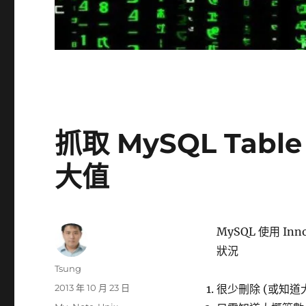
抓取 MySQL Table 
大值
MySQL 使用 Inn
狀況
作
Tsung
者
發
2013 年 10 月 23 日
很少刪除 (或知道
佈