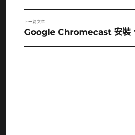
一
導
篇
覽
文
下一篇文章
章:
Google Chromecast 
下
一
篇
文
章: