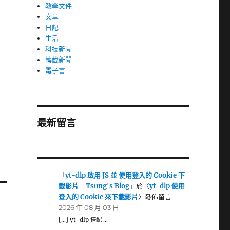
教學文件
文章
日記
生活
科技新聞
轉載新聞
電子書
最新留言
「
yt-dlp 啟用 JS 並 使用登入的 Cookie 下
載影片 - Tsung's Blog
」於〈
yt-dlp 使用
登入的 Cookie 來下載影片
〉發佈留言
2026 年 08 月 03 日
[…] yt-dlp 搭配 …