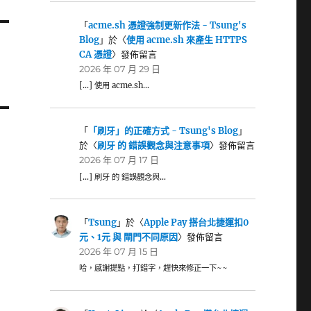
「
acme.sh 憑證強制更新作法 - Tsung's
Blog
」於〈
使用 acme.sh 來產生 HTTPS
CA 憑證
〉發佈留言
2026 年 07 月 29 日
[…] 使用 acme.sh…
「
「刷牙」的正確方式 - Tsung's Blog
」
於〈
刷牙 的 錯誤觀念與注意事項
〉發佈留言
2026 年 07 月 17 日
[…] 刷牙 的 錯誤觀念與…
「
Tsung
」於〈
Apple Pay 搭台北捷運扣0
元、1元 與 閘門不同原因
〉發佈留言
2026 年 07 月 15 日
哈，感謝提點，打錯字，趕快來修正一下~~