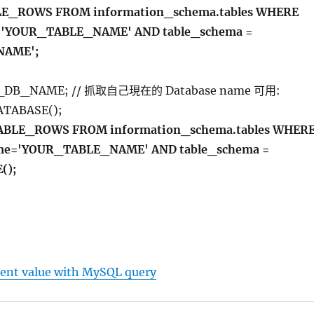
LE_ROWS FROM information_schema.tables WHERE
='YOUR_TABLE_NAME' AND table_schema =
NAME';
R_DB_NAME; // 抓取自己現在的 Database name 可用:
ATABASE();
ABLE_ROWS FROM information_schema.tables WHER
me='YOUR_TABLE_NAME' AND table_schema =
();
ent value with MySQL query