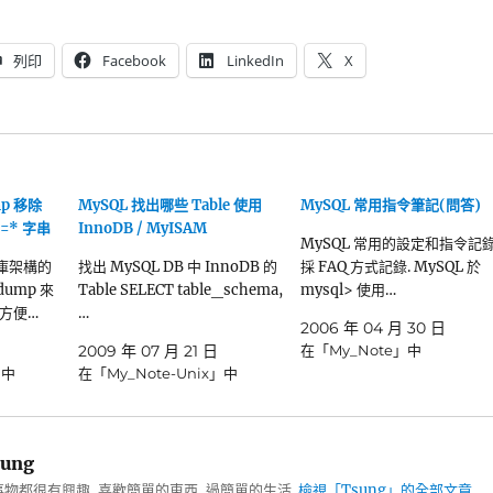
列印
Facebook
LinkedIn
X
mp 移除
MySQL 找出哪些 Table 使用
MySQL 常用指令筆記(問答)
=* 字串
InnoDB / MyISAM
MySQL 常用的設定和指令記錄
料庫架構的
找出 MySQL DB 中 InnoDB 的
採 FAQ 方式記錄. MySQL 於
dump 來
Table SELECT table_schema,
mysql> 使用…
很方便…
…
2006 年 04 月 30 日
2009 年 07 月 21 日
在「My_Note」中
」中
在「My_Note-Unix」中
ung
物都很有興趣, 喜歡簡單的東西, 過簡單的生活.
檢視「Tsung」的全部文章