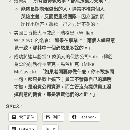
薄樂斯:「
所有值得做的事，都無法獨力完成
，」
能夠長期表現傑出的人，通常不推崇個人
英雄主義，反而更重視團隊
，因為面對問
題找出解答，憑藉一己之力是不夠的。
美國口香糖大亨威廉‧瑞格里（William
Wrigley）的名言:「
如果在事業上，兩個人總是意
見一致，那其中一個必然是多餘的。
」
成功將連年虧損10億美元的保險公司Safeco轉虧
為盈的前執行長麥克‧馬蓋維克（Mike
McGavick）:「
如果老闆要你做什麼，你不敢多問
一句，那只是欺上媚下；員工不發揮自己的聰明
才智，是浪費公司資源，而主管沒有提供員工發
揮創意的機會，那是浪費他們的才幹。
」
分享此文：
電子郵件
列印
Facebook
LinkedIn
X