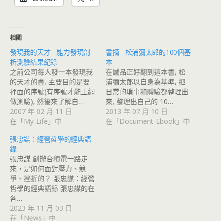
相關
發現我的天才 - 能力發現剖
書摘 - 松浦彌太郎的100個基
析測驗結果紀錄
本
之前公司每人發一本發現我
在誠品正好翻到這本書, 松
的天才的書, 主要目的是要
浦彌太郎以自身為基準, 把
裡面的序號(有序號才能上網
日常的瑣事和體驗都整理出
做測驗), 然後來了解自…
來, 整理出自己的 10…
2007 年 02 月 11 日
2013 年 07 月 10 日
在「My-Life」中
在「Document-Ebook」中
張忠謀：經營哲學的經典語
錄
張忠謀 創辦台積電一路走
來，是如何面對壓力、競
爭、挫折的？ 張忠謀：經營
哲學的經典語錄 張忠謀的在
各…
2023 年 11 月 03 日
在「News」中