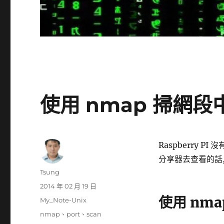
使用 nmap 掃網段中
Raspberry P
分享器去查看的話,
作
Tsung
者
發
2014 年 02 月 19 日
佈
使用 nma
分
My_Note-Unix
日
類
標
nmap
、
port
、
scan
期: