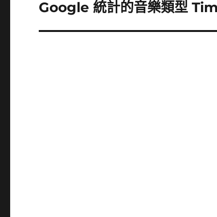
Google 統計的音樂類型 Tim
下
一
篇
文
章: