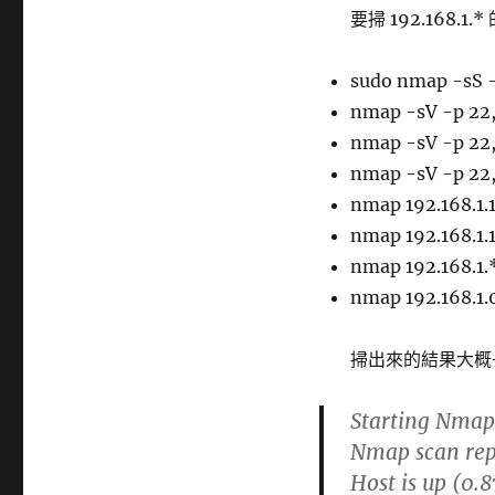
籤
要掃 192.168.1
sudo nmap -sS -
nmap -sV -p 22,
nmap -sV -p 22,
nmap -sV -p 22,
nmap 192.168.1.1
nmap 192.168.1.
nmap 192.168.1.
nmap 192.168.1.
掃出來的結果大概
Starting Nmap
Nmap scan repo
Host is up (0.8