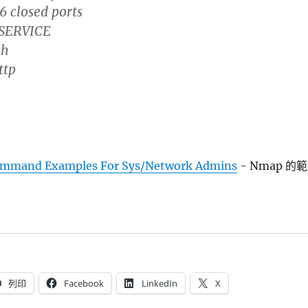
 closed ports
SERVICE
sh
ttp
mmand Examples For Sys/Network Admins
- Nmap 的範
列印
Facebook
LinkedIn
X