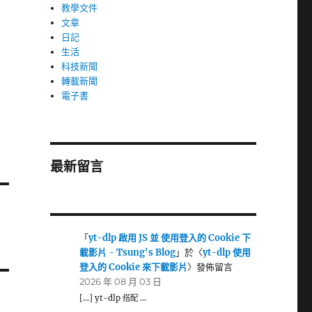
教學文件
文章
日記
生活
科技新聞
轉載新聞
電子書
最新留言
「
yt-dlp 啟用 JS 並 使用登入的 Cookie 下
載影片 - Tsung's Blog
」於〈
yt-dlp 使用
登入的 Cookie 來下載影片
〉發佈留言
2026 年 08 月 03 日
[…] yt-dlp 搭配 …