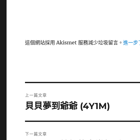
這個網站採用 Akismet 服務減少垃圾留言。
進一步了
文
上一篇文章
章
貝貝夢到爺爺 (4Y1M)
上
一
導
篇
覽
文
下一篇文章
章: