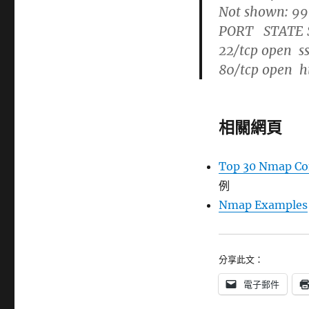
Not shown: 996
PORT STATE 
22/tcp open s
80/tcp open h
相關網頁
Top 30 Nmap Co
例
Nmap Examples
分享此文：
電子郵件