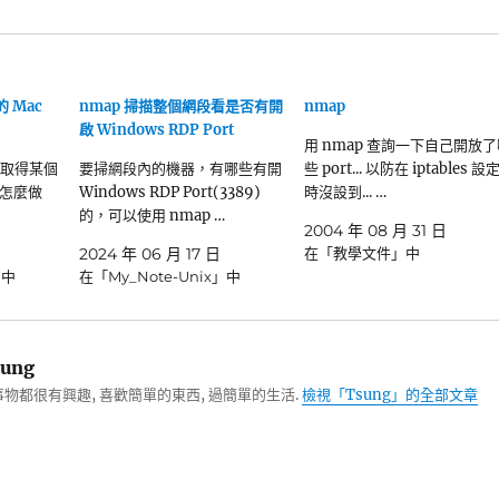
的 Mac
nmap 掃描整個網段看是否有開
nmap
啟 Windows RDP Port
用 nmap 查詢一下自己開放了
要取得某個
要掃網段內的機器，有哪些有開
些 port... 以防在 iptables 設
 要怎麼做
Windows RDP Port(3389)
時沒設到... …
的，可以使用 nmap …
2004 年 08 月 31 日
2024 年 06 月 17 日
在「教學文件」中
」中
在「My_Note-Unix」中
ung
物都很有興趣, 喜歡簡單的東西, 過簡單的生活.
檢視「Tsung」的全部文章