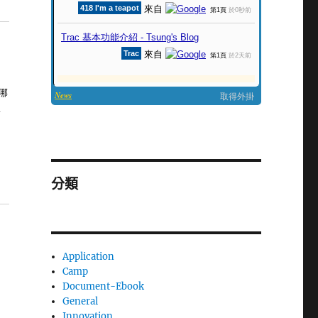
哪
定
分類
Application
Camp
Document-Ebook
General
Innovation