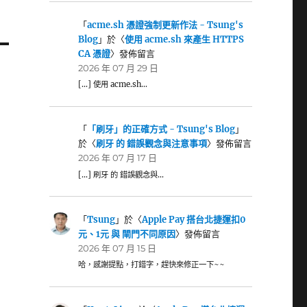
「
acme.sh 憑證強制更新作法 - Tsung's
Blog
」於〈
使用 acme.sh 來產生 HTTPS
CA 憑證
〉發佈留言
2026 年 07 月 29 日
[…] 使用 acme.sh…
「
「刷牙」的正確方式 - Tsung's Blog
」
於〈
刷牙 的 錯誤觀念與注意事項
〉發佈留言
2026 年 07 月 17 日
[…] 刷牙 的 錯誤觀念與…
「
Tsung
」於〈
Apple Pay 搭台北捷運扣0
元、1元 與 閘門不同原因
〉發佈留言
2026 年 07 月 15 日
哈，感謝提點，打錯字，趕快來修正一下~~