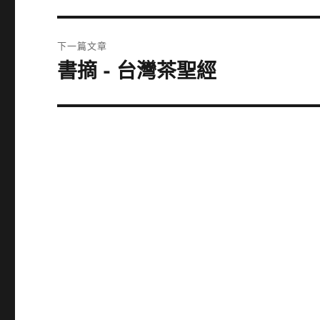
導
篇
覽
文
下一篇文章
章:
書摘 - 台灣茶聖經
下
一
篇
文
章: