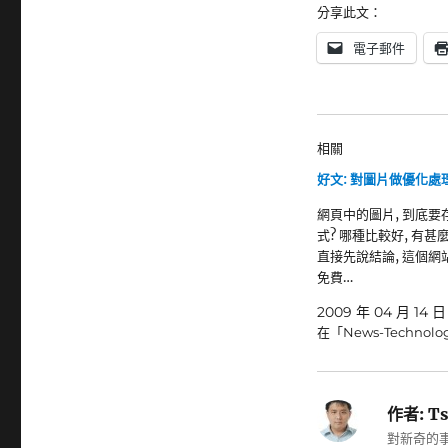
分享此文：
電子郵件
相關
好文: 對圖片做優化處
網頁中的圖片, 到底要
式? 哪種比較好, 有甚
直接先說結論, 這個網
免費…
2009 年 04 月 14 日
在「News-Technol
作者:
Ts
對新奇的事