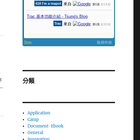
縮
分類
下
…
Application
Camp
Document-Ebook
General
Innovation