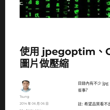
使用 jpegoptim、O
圖片做壓縮
目錄內有不少 jpg
省事?
作
Tsung
者
發
2014 年 06 月 06 日
註: 希望品質看不
佈