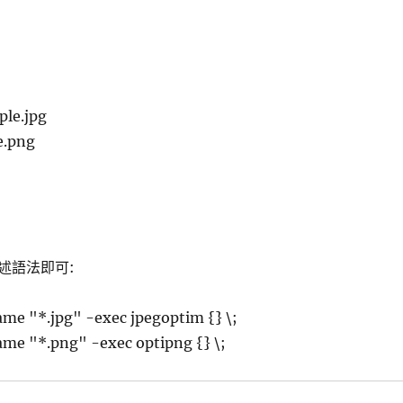
le.jpg
e.png
述語法即可:
name "*.jpg" -exec jpegoptim {} \;
name "*.png" -exec optipng {} \;