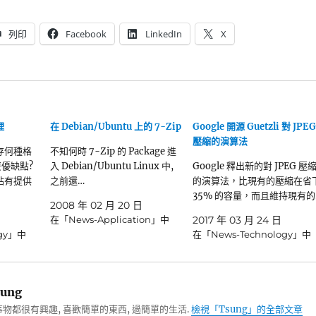
列印
Facebook
LinkedIn
X
理
在 Debian/Ubuntu 上的 7-Zip
Google 開源 Guetzli 對 JPEG
壓縮的演算法
存何種格
不知何時 7-Zip 的 Package 進
麼優缺點?
入 Debian/Ubuntu Linux 中,
Google 釋出新的對 JPEG 壓
站有提供
之前還…
的演算法，比現有的壓縮在省
35% 的容量，而且維持現有的
2008 年 02 月 20 日
在「News-Application」中
2017 年 03 月 24 日
ogy」中
在「News-Technology」中
ung
物都很有興趣, 喜歡簡單的東西, 過簡單的生活.
檢視「Tsung」的全部文章