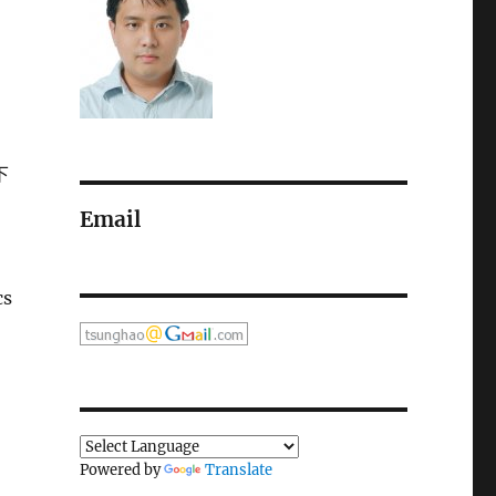
下
Email
cs
Powered by
Translate