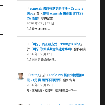
「
acme.sh 憑證強制更新作法 - Tsung's
Blog
」於〈
使用 acme.sh 來產生 HTTPS
CA 憑證
〉發佈留言
2026 年 07 月 29 日
[…] 使用 acme.sh…
「
「刷牙」的正確方式 - Tsung's Blog
」
於〈
刷牙 的 錯誤觀念與注意事項
〉發佈留言
2026 年 07 月 17 日
[…] 刷牙 的 錯誤觀念與…
「
Tsung
」於〈
Apple Pay 搭台北捷運扣0
元、1元 與 閘門不同原因
〉發佈留言
2026 年 07 月 15 日
哈，感謝提點，打錯字，趕快來修正一下~~