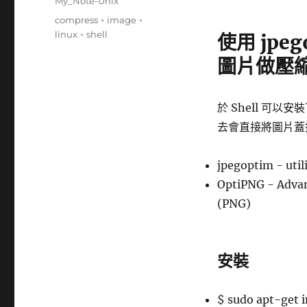
分
My_Note-Unix
日
類
標
compress
、
image
、
期:
籤
linux
、
shell
使用 jpeg
圖片做壓
於 Shell 可以
去會直接將圖片蓋
jpegoptim - util
OptiPNG - Advan
(PNG)
安裝
$ sudo apt-get i