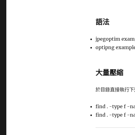
語法
jpegoptim examp
optipng exampl
大量壓縮
於目錄直接執行下
find . -type f -
find . -type f -