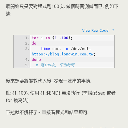
最開始只是要對程式跑100次, 做個時間測試而已, 例如下
述:
View Raw Code
?
for
 i 
in
{
1
..
100
}
;
do
time
 curl
 -o
 /dev/null 
https://blog.longwin.com.tw
;
done
# 跑100次, 印出時間
後來想要將變數代入後, 發現一連串的事情.
註: {1..100}, 使用 {1..$END} 無法執行. (需搭配 seq 或者
for 換寫法)
下述就不解釋了~ 直接看程式和結果即可.