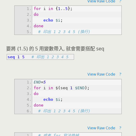
View Raw Code
?
for
 i 
in
{
1
..
5
}
;
do
echo
$i
;
done
# 印出 1 2 3 4 5 (換行)
要將 {1..5} 的 5 用變數帶入, 就會需要搭配 seq
seq
1
5
# 印出 1 2 3 4 5
View Raw Code
?
END
=
5
for
 i 
in
 $
(
seq 
1
$END
)
;
do
echo
$i
;
done
# 印出 1 2 3 4 5 (換行)
View Raw Code
?
# 或者 for 寫法換掉