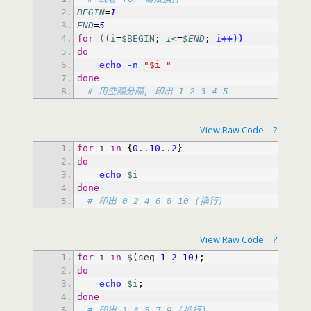
BEGIN
=
1
END
=
5
for
((i
=
$BEGIN
;
i<
=
$END
;
i++))
do
echo
 -n
"$i "
done
# 用空隔分隔, 印出 1 2 3 4 5
View Raw Code
?
for
 i 
in
{
0
..
10
..
2
}
do
echo
$i
done
# 印出 0 2 4 6 8 10 (換行)
View Raw Code
?
for
 i 
in
 $
(
seq 
1
2
10
)
;
do
echo
$i
;
done
# 印出 1 3 5 7 9 (換行)