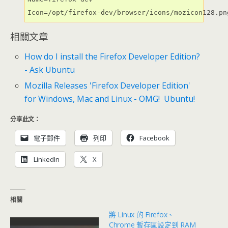
Icon=/opt/firefox-dev/browser/icons/mozicon128.pn
相關文章
How do I install the Firefox Developer Edition?
- Ask Ubuntu
Mozilla Releases 'Firefox Developer Edition'
for Windows, Mac and Linux - OMG! Ubuntu!
分享此文：
電子郵件
列印
Facebook
LinkedIn
X
相關
將 Linux 的 Firefox、
Chrome 暫存區設定到 RAM