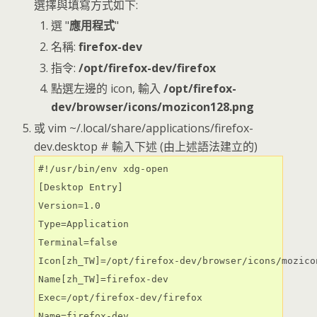
選擇與填寫方式如下:
選 "
應用程式
"
名稱:
firefox-dev
指令:
/opt/firefox-dev/firefox
點選左邊的 icon, 輸入
/opt/firefox-
dev/browser/icons/mozicon128.png
或 vim ~/.local/share/applications/firefox-
dev.desktop # 輸入下述 (由上述語法建立的)
#!/usr/bin/env xdg-open

[Desktop Entry]

Version=1.0

Type=Application

Terminal=false

Icon[zh_TW]=/opt/firefox-dev/browser/icons/mozicon
Name[zh_TW]=firefox-dev

Exec=/opt/firefox-dev/firefox

Name=firefox-dev
