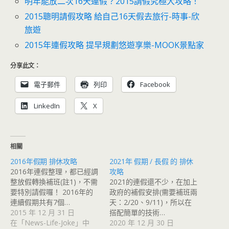
明年能放二次16天連假？2015請假究極大攻略！
2015聰明請假攻略 給自己16天假去旅行-時事-欣
旅遊
2015年連假攻略 提早規劃悠遊享樂-MOOK景點家
分享此文：
電子郵件
列印
Facebook
LinkedIn
X
相關
2016年假期 排休攻略
2021年 假期 / 長假 的 排休
2016年連假整理，都已經調
攻略
整放假轉換補班(註1)，不需
2021的連假還不少，在加上
要特別請假囉！ 2016年的
政府的補假安排(需要補班兩
連續假期共有7個…
天：2/20、9/11)，所以在
2015 年 12 月 31 日
搭配簡單的技術…
在「News-Life-Joke」中
2020 年 12 月 30 日