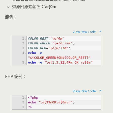
還原回原始顏色：
\e[0m
範例：
View Raw Code
?
COLOR_REST
=
'\e[0m'
COLOR_GREEN
=
'\e[0;32m'
;
COLOR_RED
=
'\e[0;31m'
;
echo
 -e
"${COLOR_GREEN}OK${COLOR_REST}"
echo
 -e
"\e[1;5;32;47m OK \e[0m"
PHP 範例：
View Raw Code
?
<?php
echo
"
\e
[33mOK
\e
[0m
\n
"
?>