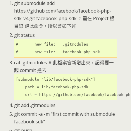
git submodule add
https://github.com/facebook/facebook-php-
sdk-v4.git facebook-php-sdk # 需在 Project 根
目錄 跑此命令，所以會如下述
git status
#       new file:   .gitmodules

#       new file:   facebook-php-sdk
cat .gitmodules # 此檔案會新增出來，記得要一
起 commit 進去
[submodule "lib/facebook-php-sdk"]

    path = lib/facebook-php-sdk

    url = https://github.com/facebook/facebook-ph
git add .gitmodules
git commit -a -m "first commit with submodule
facebook sdk"
git push