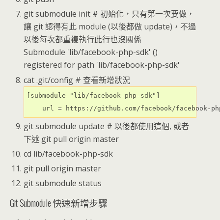
git submodule init # 初始化，只有第一次要做，
讓 git 認得有此 module (以後都做 update)，不過
以後每次都重複執行此行也沒關係
Submodule 'lib/facebook-php-sdk' ()
registered for path 'lib/facebook-php-sdk'
cat .git/config # 查看新增狀況
[submodule "lib/facebook-php-sdk"]

    url = https://github.com/facebook/facebook-ph
git submodule update # 以後都使用這個, 或者
下述 git pull origin master
cd lib/facebook-php-sdk
git pull origin master
git submodule status
Git Submodule 快速新增步驟