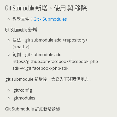
Git Submodule 新增、使用 與 移除
教學文件：
Git - Submodules
Git Submodule 新增
語法：git submodule add <repository>
[<path>]
範例：git submodule add
https://github.com/facebook/facebook-php-
sdk-v4.git facebook-php-sdk
git submodule 新增後，會寫入下述兩個地方：
.git/config
.gitmodules
Git Submodule 詳細新增步驟