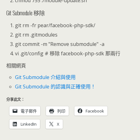
chmod 755 ./module-update.sh
Git Submodule 移除
git rm -fr pear/facebook-php-sdk/
git rm .gitmodules
git commit -m "Remove submodule" -a
vi .git/config # 移除 facebook-php-sdk 那兩行
相關網頁
Git Submodule 介紹與使用
Git Submodule 的認識與正確使用！
分享此文：
電子郵件
列印
Facebook
LinkedIn
X