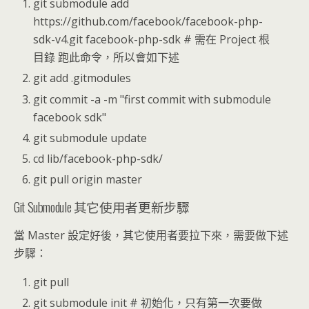
git submodule add
https://github.com/facebook/facebook-php-
sdk-v4.git facebook-php-sdk # 需在 Project 根
目錄 跑此命令，所以會如下述
git add .gitmodules
git commit -a -m "first commit with submodule
facebook sdk"
git submodule update
cd lib/facebook-php-sdk/
git pull origin master
Git Submodule 其它使用者更新步驟
當 Master 設定好後，其它使用者要拉下來，需要做下述
步驟：
git pull
git submodule init # 初始化，只有第一次要做