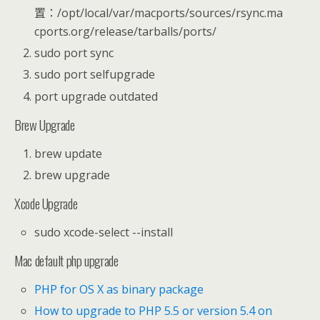
置：/opt/local/var/macports/sources/rsync.ma
cports.org/release/tarballs/ports/
sudo port sync
sudo port selfupgrade
port upgrade outdated
Brew Upgrade
brew update
brew upgrade
Xcode Upgrade
sudo xcode-select --install
Mac default php upgrade
PHP for OS X as binary package
How to upgrade to PHP 5.5 or version 5.4 on