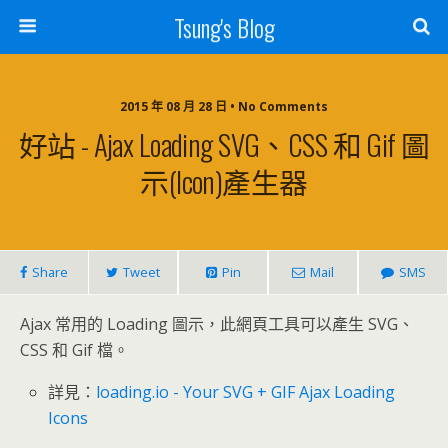
Tsung's Blog
2015 年 08 月 28 日 • No Comments
好站 - Ajax Loading SVG、CSS 和 Gif 圖
示(Icon)產生器
Share
Tweet
Pin
Mail
SMS
Ajax 常用的 Loading 圖示，此網頁工具可以產生 SVG、
CSS 和 Gif 檔。
詳見：
loading.io - Your SVG + GIF Ajax Loading
Icons