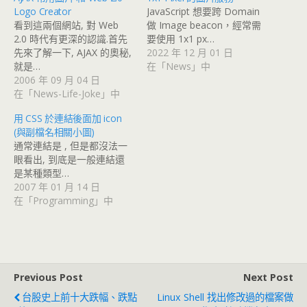
Logo Creator
JavaScript 想要跨 Domain
看到這兩個網站, 對 Web
做 Image beacon，經常需
2.0 時代有更深的認識.首先
要使用 1x1 px…
先來了解一下, AJAX 的奧秘,
2022 年 12 月 01 日
就是…
在「News」中
2006 年 09 月 04 日
在「News-Life-Joke」中
用 CSS 於連結後面加 icon
(與副檔名相關小圖)
通常連結是 , 但是都沒法一
眼看出, 到底是一般連結還
是某種類型…
2007 年 01 月 14 日
在「Programming」中
Previous Post
Next Post
台股史上前十大跌幅、跌點
Linux Shell 找出修改過的檔案做