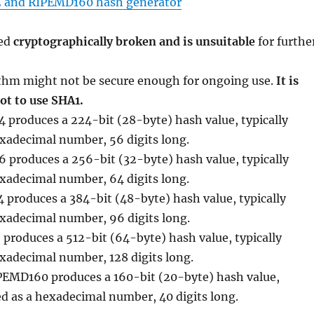
 and RIPEMD160 hash generator
red
cryptographically broken and is unsuitable
for furthe
thm might not be secure enough for ongoing use.
It is
t to use SHA1.
 produces a 224-bit (28-byte) hash value, typically
xadecimal number, 56 digits long.
 produces a 256-bit (32-byte) hash value, typically
xadecimal number, 64 digits long.
 produces a 384-bit (48-byte) hash value, typically
exadecimal number, 96 digits long.
 produces a 512-bit (64-byte) hash value, typically
xadecimal number, 128 digits long.
PEMD160 produces a 160-bit (20-byte) hash value,
ed as a hexadecimal number, 40 digits long.