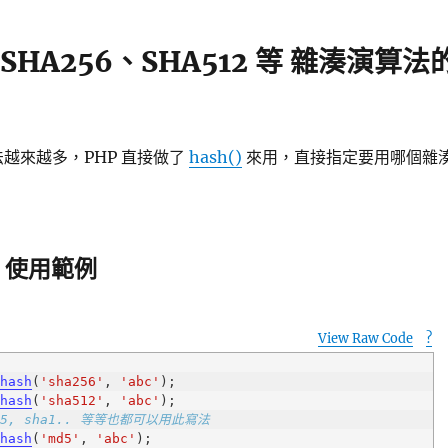
 SHA256、SHA512 等 雜湊演算法
算法越來越多，PHP 直接做了
hash()
來用，直接指定要用哪個雜
() 使用範例
View Raw Code
?
p
hash
(
'sha256'
, 
'abc'
hash
(
'sha512'
, 
'abc'
md5, sha1.. 等等也都可以用此寫法
hash
(
'md5'
, 
'abc'