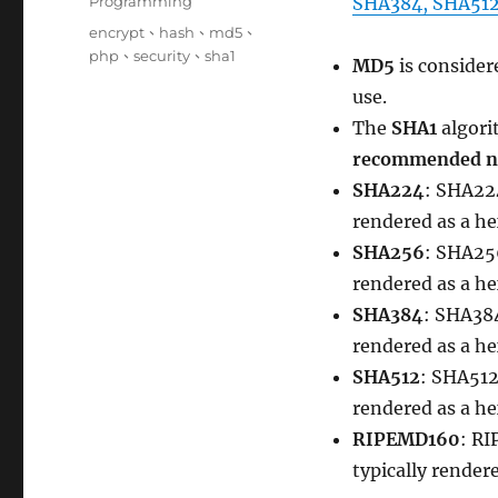
分
Programming
SHA384, SHA512
日
類
標
encrypt
、
hash
、
md5
、
期:
籤
php
、
security
、
sha1
MD5
is conside
use.
The
SHA1
algori
recommended no
SHA224
: SHA224
rendered as a he
SHA256
: SHA256
rendered as a he
SHA384
: SHA384
rendered as a h
SHA512
: SHA512
rendered as a he
RIPEMD160
: RI
typically render