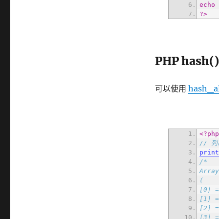
echo
?>
PHP has
可以使用
hash_al
<?ph
// 
prin