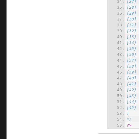
*/
?>