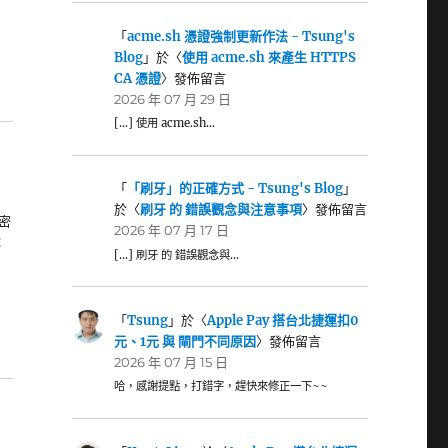
「
acme.sh 憑證強制更新作法 - Tsung's
Blog
」於〈
使用 acme.sh 來產生 HTTPS
CA 憑證
〉發佈留言
2026 年 07 月 29 日
[…] 使用 acme.sh…
「
「刷牙」的正確方式 - Tsung's Blog
」
於〈
刷牙 的 錯誤觀念與注意事項
〉發佈留言
密
2026 年 07 月 17 日
：
[…] 刷牙 的 錯誤觀念與…
「
Tsung
」於〈
Apple Pay 搭台北捷運扣0
元、1元 與 閘門不同原因
〉發佈留言
2026 年 07 月 15 日
哈，感謝提點，打錯字，趕快來修正一下~~