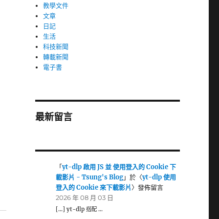
教學文件
文章
日記
生活
科技新聞
轉載新聞
電子書
最新留言
「
yt-dlp 啟用 JS 並 使用登入的 Cookie 下
載影片 - Tsung's Blog
」於〈
yt-dlp 使用
登入的 Cookie 來下載影片
〉發佈留言
2026 年 08 月 03 日
[…] yt-dlp 搭配 …