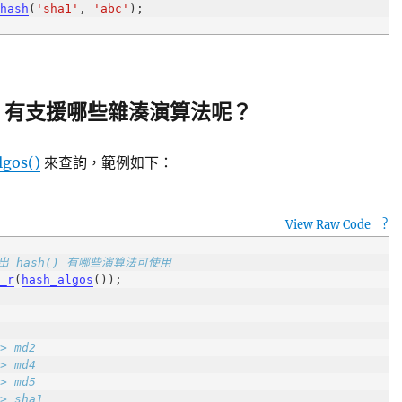
hash
(
'sha1'
, 
'abc'
h() 有支援哪些雜湊演算法呢？
gos()
來查詢，範例如下：
View Raw Code
?
p
列出 hash() 有哪些演算法可使用
t_r
(
hash_algos