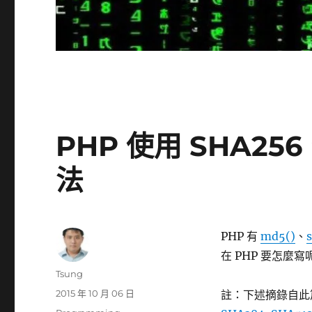
PHP 使用 SHA25
法
PHP 有
md5()
、
在 PHP 要怎麼寫
作
Tsung
者
發
2015 年 10 月 06 日
註：下述摘錄自此
佈