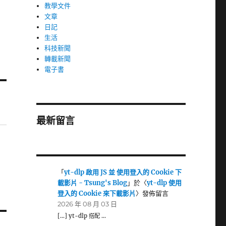
教學文件
文章
日記
生活
科技新聞
轉載新聞
電子書
最新留言
「
yt-dlp 啟用 JS 並 使用登入的 Cookie 下
載影片 - Tsung's Blog
」於〈
yt-dlp 使用
登入的 Cookie 來下載影片
〉發佈留言
2026 年 08 月 03 日
[…] yt-dlp 搭配 …