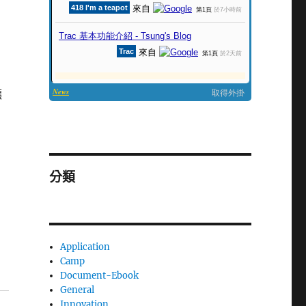
讓
分類
Application
Camp
Document-Ebook
General
Innovation