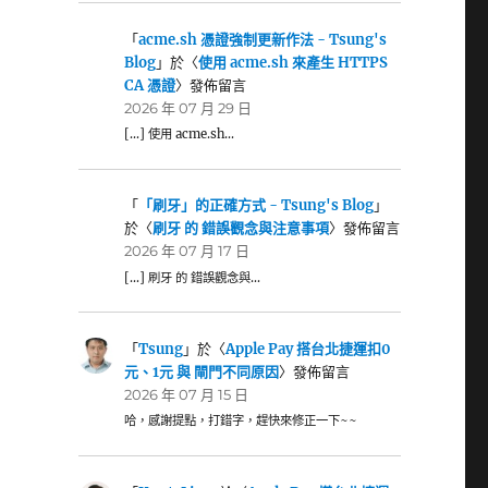
「
acme.sh 憑證強制更新作法 - Tsung's
Blog
」於〈
使用 acme.sh 來產生 HTTPS
CA 憑證
〉發佈留言
2026 年 07 月 29 日
[…] 使用 acme.sh…
「
「刷牙」的正確方式 - Tsung's Blog
」
於〈
刷牙 的 錯誤觀念與注意事項
〉發佈留言
2026 年 07 月 17 日
[…] 刷牙 的 錯誤觀念與…
「
Tsung
」於〈
Apple Pay 搭台北捷運扣0
元、1元 與 閘門不同原因
〉發佈留言
2026 年 07 月 15 日
哈，感謝提點，打錯字，趕快來修正一下~~