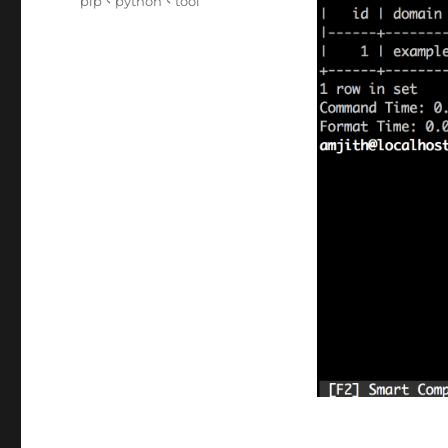
籤
pip
、
python
、
tool