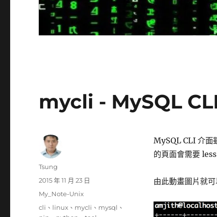
mycli - MySQL
MySQL CLI
的頁面會需要 le
作
Tsung
者
發
2015 年 11 月 23 日
由此動畫圖片就可
佈
分
My_Note-Unix
日
類
標
cli
、
linux
、
mycli
、
mysql
、
期: