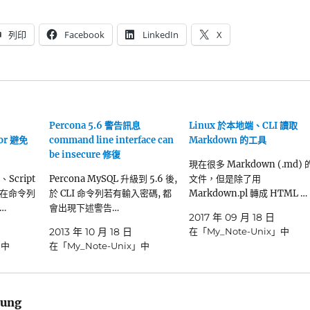
列印
Facebook
LinkedIn
X
Percona 5.6 警告訊息
Linux 於本地端、CLI 讀取
tor 避免
command line interface can
Markdown 的工具
be insecure 修復
現在很多 Markdown (.md) 
、Script
Percona MySQL 升級到 5.6 後,
文件，但是除了用
在命令列
於 CLI 命令列若有輸入密碼, 都
Markdown.pl 轉成 HTML …
…
會出現下述警告…
2017 年 09 月 18 日
2013 年 10 月 18 日
在「My_Note-Unix」中
」中
在「My_Note-Unix」中
ung