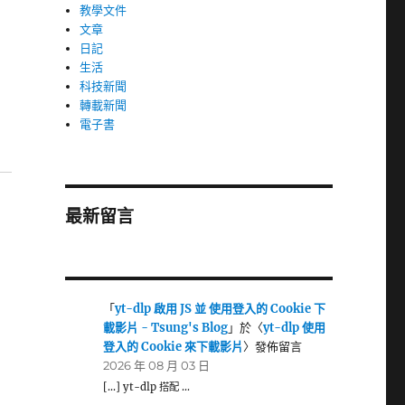
教學文件
文章
日記
生活
科技新聞
轉載新聞
電子書
最新留言
「
yt-dlp 啟用 JS 並 使用登入的 Cookie 下
載影片 - Tsung's Blog
」於〈
yt-dlp 使用
登入的 Cookie 來下載影片
〉發佈留言
2026 年 08 月 03 日
[…] yt-dlp 搭配 …