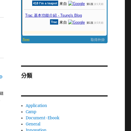
分類
ID
硬碟
1
Application
Camp
Document-Ebook
General
Innovation