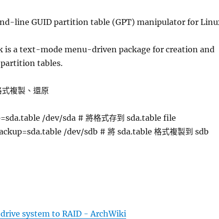
d-line GUID partition table (GPT) manipulator for Linu
sk is a text-mode menu-driven package for creation and
partition tables.
區格式複製、還原
=sda.table /dev/sda # 將格式存到 sda.table file
backup=sda.table /dev/sdb # 將 sda.table 格式複製到 sdb
 drive system to RAID - ArchWiki