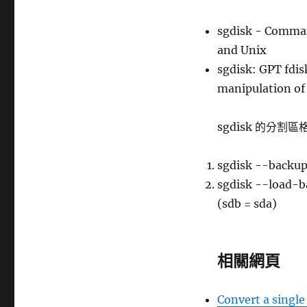
sgdisk - Comman
and Unix
sgdisk: GPT fdi
manipulation of 
sgdisk 的分割
sgdisk --backup
sgdisk --load-
(sdb = sda)
相關網頁
Convert a single