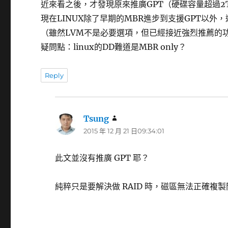
近來看之後，才發現原來推廣GPT（硬碟容量超過2
現在LINUX除了早期的MBR進步到支援GPT以外，
（雖然LVM不是必要選項，但已經接近強烈推薦的功能了，
疑問點：linux的DD難道是MBR only？
Reply
Tsung
表
2015 年 12 月 21 日09:34:01
示:
此文並沒有推廣 GPT 耶？
純粹只是要解決做 RAID 時，磁區無法正確複