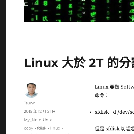
Linux 大於 2T 
Linux 要做 So
命令：
作
Tsung
者
發
2015 年 12 月 21 日
sfdisk -d /dev/s
佈
分
My_Note-Unix
日
類
標
copy
、
fdisk
、
linux
、
但是 sfdisk 切
期: