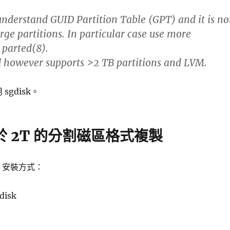
 understand GUID Partition Table (GPT) and it is no
rge partitions. In particular case use more
parted(8).
however supports >2 TB partitions and LVM.
sgdisk。
大於 2T 的分割磁區格式複製
ian 安裝方式：
gdisk