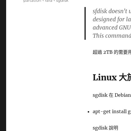
籤
partation
、
raid
、
sgdisk
sfdisk doesn't
designed for la
advanced GNU 
This command 
超過 2TB 的需要用 
Linux 
sgdisk 在 Deb
apt-get install 
sgdisk 說明