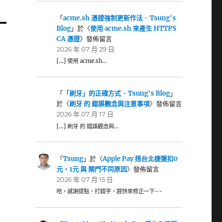
「
acme.sh 憑證強制更新作法 - Tsung's
Blog
」於〈
使用 acme.sh 來產生 HTTPS
CA 憑證
〉發佈留言
2026 年 07 月 29 日
[…] 使用 acme.sh…
「
「刷牙」的正確方式 - Tsung's Blog
」
於〈
刷牙 的 錯誤觀念與注意事項
〉發佈留言
2026 年 07 月 17 日
[…] 刷牙 的 錯誤觀念與…
「
Tsung
」於〈
Apple Pay 搭台北捷運扣0
元、1元 與 閘門不同原因
〉發佈留言
2026 年 07 月 15 日
哈，感謝提點，打錯字，趕快來修正一下~~