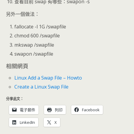
查看目前 swap 有哪些：swapon -s
另外一個做法：
fallocate -l 1G /swapfile
chmod 600 /swapfile
mkswap /swapfile
swapon /swapfile
相關網頁
Linux Add a Swap File – Howto
Create a Linux Swap File
分享此文：
電子郵件
列印
Facebook
LinkedIn
X