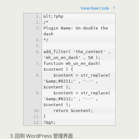
View Raw Code
?
Plugin Name: Un-double the 
add_filter( 'the_content' , 
function mh_un_en_dash( 
    $content = str_replace( 
'&amp;#8211;' , '--' , 
    $content = str_replace( 
'&amp;#8212;' , '--' , 
?&gt;
回到 WordPress 管理界面