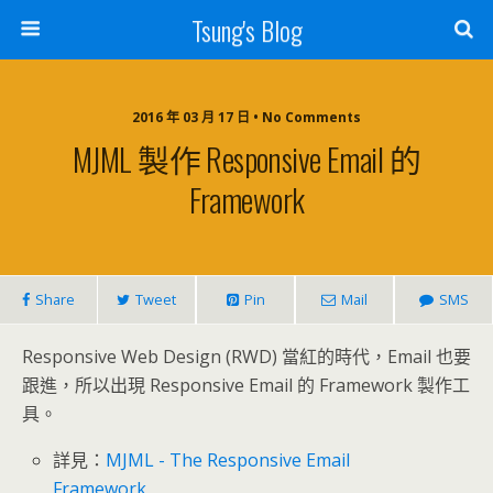
Tsung's Blog
2016 年 03 月 17 日 • No Comments
MJML 製作 Responsive Email 的
Framework
Share
Tweet
Pin
Mail
SMS
Responsive Web Design (RWD) 當紅的時代，Email 也要
跟進，所以出現 Responsive Email 的 Framework 製作工
具。
詳見：
MJML - The Responsive Email
Framework