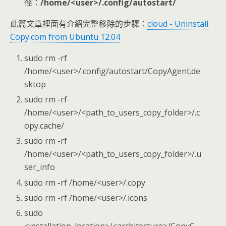
徑：
/home/<user>/.config/autostart/
此篇文章裡面有介紹完整移除的步驟：
cloud - Uninstall
Copy.com from Ubuntu 12.04
sudo rm -rf
/home/<user>/.config/autostart/CopyAgent.de
sktop
sudo rm -rf
/home/<user>/<path_to_users_copy_folder>/.c
opy.cache/
sudo rm -rf
/home/<user>/<path_to_users_copy_folder>/.u
ser_info
sudo rm -rf /home/<user>/.copy
sudo rm -rf /home/<user>/.icons
sudo
<installation_location>/<architecture>/CopyC