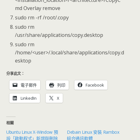
md Overlay remove
sudo rm -rf /root/.copy
sudo rm
/usr/share/applications/copy.desktop
sudo rm
/home/<user>/.local/share/applications/copy.d
esktop
分享此文：
電子郵件
列印
Facebook
LinkedIn
X
相關
Ubuntu Linux X-Window 預
Debain Linux 安裝 Rambox
設「啟動程式」新增與刪除
綜合通訊軟體