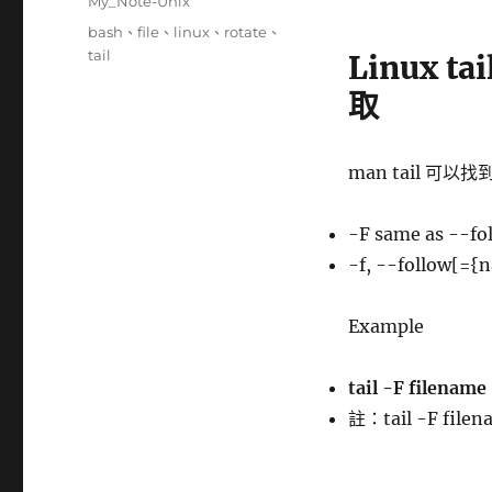
分
My_Note-Unix
日
類
標
bash
、
file
、
linux
、
rotate
、
期:
籤
tail
Linux t
取
man tail 可
-F same as --fo
-f, --follow[={
Example
tail -F filename
註：tail -F file