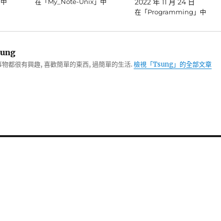
」中
在「My_Note-Unix」中
2022 年 11 月 24 日
在「Programming」中
ung
物都很有興趣, 喜歡簡單的東西, 過簡單的生活.
檢視「Tsung」的全部文章