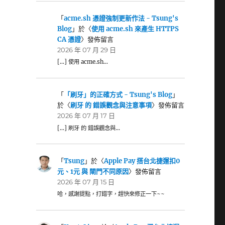
「
acme.sh 憑證強制更新作法 - Tsung's
Blog
」於〈
使用 acme.sh 來產生 HTTPS
CA 憑證
〉發佈留言
2026 年 07 月 29 日
[…] 使用 acme.sh…
「
「刷牙」的正確方式 - Tsung's Blog
」
於〈
刷牙 的 錯誤觀念與注意事項
〉發佈留言
2026 年 07 月 17 日
[…] 刷牙 的 錯誤觀念與…
「
Tsung
」於〈
Apple Pay 搭台北捷運扣0
元、1元 與 閘門不同原因
〉發佈留言
2026 年 07 月 15 日
哈，感謝提點，打錯字，趕快來修正一下~~