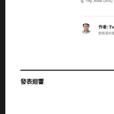
在「My_Note-Unix
作者:
Ts
對新奇的事
發表迴響