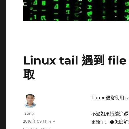
Linux tail 遇到 f
取
Linux 很常使用 t
作
Tsung
不過如果持續追蹤，很
者
發
2016 年 09 月 14 日
更新了... 要怎
佈