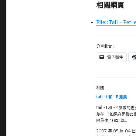
相關網頁
File::Tail - Per
分享此文：
電子郵件
相關
tail -f 和 -F 差異
tail -f 和 -F 參數的
差在 -f 如果在追蹤
除重建了(ex: lo…
2007 年 05 月 04 日