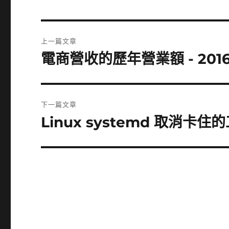
文
上一篇文章
章
電商營收的歷年營業額 - 201
上
一
導
篇
覽
文
下一篇文章
章:
Linux systemd 取消卡住
下
一
篇
文
章: