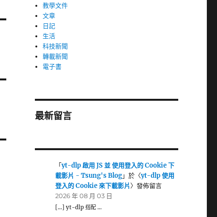
教學文件
文章
日記
生活
科技新聞
轉載新聞
電子書
最新留言
「
yt-dlp 啟用 JS 並 使用登入的 Cookie 下
載影片 - Tsung's Blog
」於〈
yt-dlp 使用
登入的 Cookie 來下載影片
〉發佈留言
2026 年 08 月 03 日
[…] yt-dlp 搭配 …