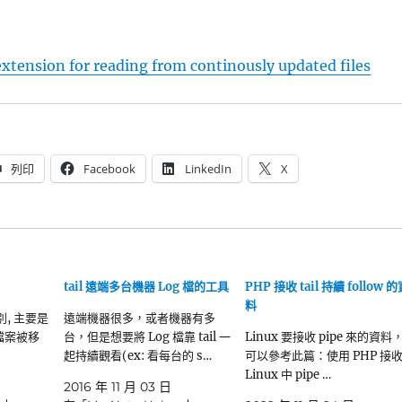
l extension for reading from continously updated files
列印
Facebook
LinkedIn
X
tail 遠端多台機器 Log 檔的工具
PHP 接收 tail 持續 follow 
料
差別, 主要是
遠端機器很多，或者機器有多
此檔案被移
台，但是想要將 Log 檔靠 tail 一
Linux 要接收 pipe 來的資料
起持續觀看(ex: 看每台的 s…
可以參考此篇：使用 PHP 接
Linux 中 pipe …
2016 年 11 月 03 日