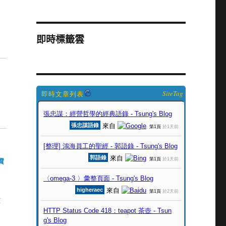
即時標籤雲
SiteTag
的資
，
收