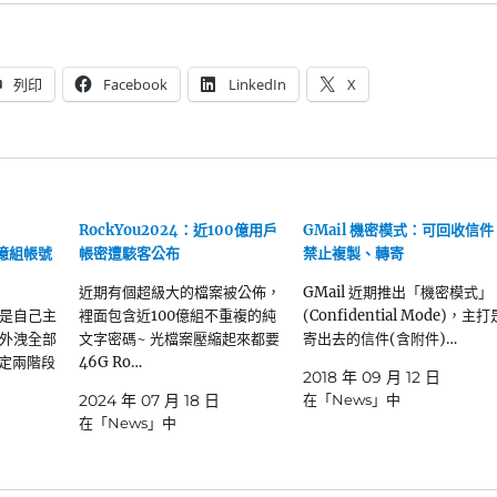
列印
Facebook
LinkedIn
X
RockYou2024：近100億用戶
GMail 機密模式：可回收信件
.8億組帳號
帳密遭駭客公布
禁止複製、轉寄
近期有個超級大的檔案被公佈，
GMail 近期推出「機密模式」
是自己主
裡面包含近100億組不重複的純
(Confidential Mode)，主打
外洩全部
文字密碼~ 光檔案壓縮起來都要
寄出去的信件(含附件)…
設定兩階段
46G Ro…
2018 年 09 月 12 日
2024 年 07 月 18 日
在「News」中
在「News」中