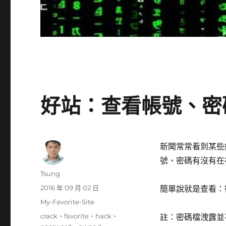
好站：查看帳號、密
新聞常常看到某些
號、密碼有沒有在
作
Tsung
者
發
2016 年 09 月 02 日
簡單說就是查看：
佈
分
My-Favorite-Site
日
類
標
crack
、
favorite
、
hack
、
註：密碼檔洩露並
期: