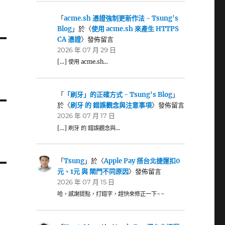
「
acme.sh 憑證強制更新作法 - Tsung's
Blog
」於〈
使用 acme.sh 來產生 HTTPS
CA 憑證
〉發佈留言
2026 年 07 月 29 日
[…] 使用 acme.sh…
「
「刷牙」的正確方式 - Tsung's Blog
」
於〈
刷牙 的 錯誤觀念與注意事項
〉發佈留言
2026 年 07 月 17 日
[…] 刷牙 的 錯誤觀念與…
「
Tsung
」於〈
Apple Pay 搭台北捷運扣0
元、1元 與 閘門不同原因
〉發佈留言
2026 年 07 月 15 日
哈，感謝提點，打錯字，趕快來修正一下~~