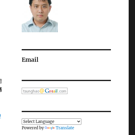
Email
間
務
a
Powered by
Translate