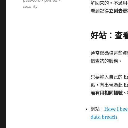
籤
password
、
pwned
、
解回來的。不過用
security
看到記得
立刻去更
好站：查
通常密碼檔這些資
個查詢的服務。
只要輸入自己的 E
點，有出現過此 E
若有用相同帳號、
網站：
Have I be
data breach