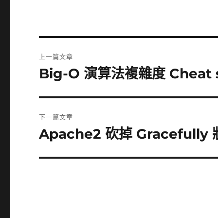
文
上一篇文章
章
Big-O 演算法複雜度 Cheat 
上
一
導
篇
覽
文
下一篇文章
章:
Apache2 砍掉 Gracefull
下
一
篇
文
章: