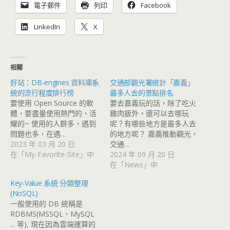
電子郵件
列印
Facebook
LinkedIn
X
相關
好站：DB-engines 資料庫系
交通部觀光署統計「嘉義」
統的流行程度排行榜
最多人去的景點排名
要使用 Open Source 的軟
要去嘉義玩的話，除了吃火
體，要盡量使用熱門的、活
雞肉飯外，還可以去哪玩
耀的~ 使用的人群多，遇到
呢？有哪些地方是最多人去
問題也多，在遇…
的地方呢？ 嘉義推動觀光，
2023 年 03 月 20 日
交通…
在「My-Favorite-Site」中
2024 年 09 月 20 日
在「News」中
Key-Value 系統 分類整理
(NoSQL)
一般使用的 DB 統稱是
RDBMS(MSSQL、MySQL
... 等), 現在因為雲端運算的