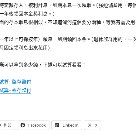
時定額存入，複利計息，到期本息一次領取。(強迫儲蓄用，每
一年後領回本金與利息。)
面的存本取息很相似，不知道渭河這個要分兩種，等我有需要用
一年以上可採按年）領息，到期領回本金。(退休族群用的，一
月固定領利息出來花用)
際可以拿到多少錢，下述可以試算看看：
試算-整存整付
試算-零存整付
列印
Facebook
LinkedIn
X