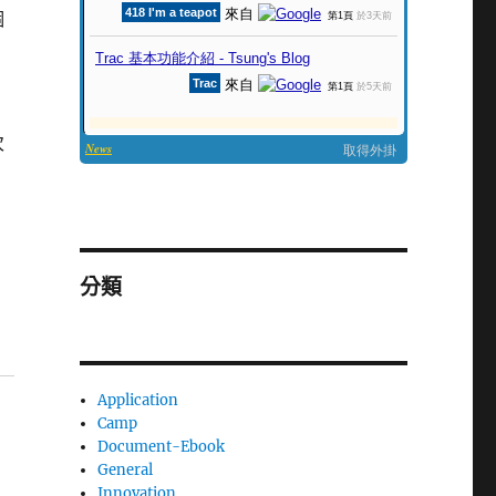
個
次
分類
Application
Camp
Document-Ebook
General
Innovation