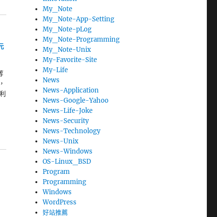
My_Note
My_Note-App-Setting
My_Note-pLog
My_Note-Programming
元
My_Note-Unix
My-Favorite-Site
My-Life
等
News
，
News-Application
款利
News-Google-Yahoo
News-Life-Joke
News-Security
News-Technology
News-Unix
News-Windows
OS-Linux_BSD
Program
Programming
Windows
WordPress
好站推薦