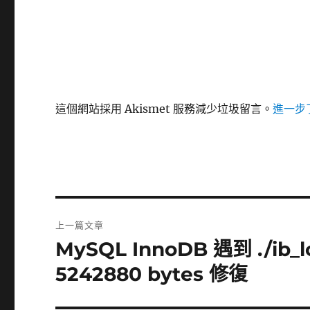
這個網站採用 Akismet 服務減少垃圾留言。
進一步了
文
上一篇文章
章
MySQL InnoDB 遇到 ./ib_logf
上
一
導
5242880 bytes 修復
篇
覽
文