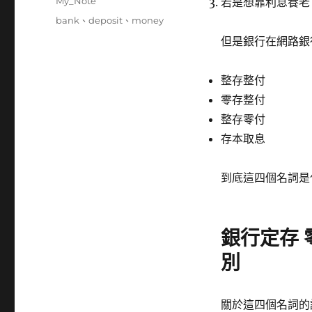
分
My_Note
若是想靠利息養老
日
類
標
bank
、
deposit
、
money
期:
籤
但是銀行在網路銀
整存整付
零存整付
整存零付
存本取息
到底這四個名詞是
銀行定存 
別
關於這四個名詞的