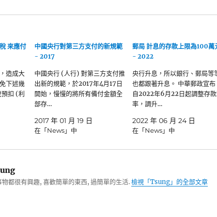
稅 來應付
中國央行對第三方支付的新規範
郵局 計息的存款上限為100萬
- 2017
- 2022
，造成大
中國央行 (人行) 對第三方支付推
央行升息，所以銀行、郵局等
免下述幾
出新的規範，於2017年4月17日
也都跟著升息。 中華郵政宣布
預扣 (利
開始，慢慢的將所有備付金額全
自2022年6月22日起調整存
部存…
率，調升…
2017 年 01 月 19 日
2022 年 06 月 24 日
在「News」中
在「News」中
ung
物都很有興趣, 喜歡簡單的東西, 過簡單的生活.
檢視「Tsung」的全部文章