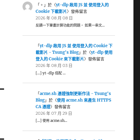
「
。
」於〈
yt-dlp 啟用 JS 並 使用登入的
Cookie 下載影片
〉發佈留言
2026 年 08 月 08 日
反饋一下筆畫計算功能的問題， 如果一串文…
「
yt-dlp 啟用 JS 並 使用登入的 Cookie 下
載影片 - Tsung's Blog
」於〈
yt-dlp 使用
登入的 Cookie 來下載影片
〉發佈留言
2026 年 08 月 03 日
[…] yt-dlp 搭配 …
「
acme.sh 憑證強制更新作法 - Tsung's
Blog
」於〈
使用 acme.sh 來產生 HTTPS
CA 憑證
〉發佈留言
2026 年 07 月 29 日
[…] 使用 acme.sh…