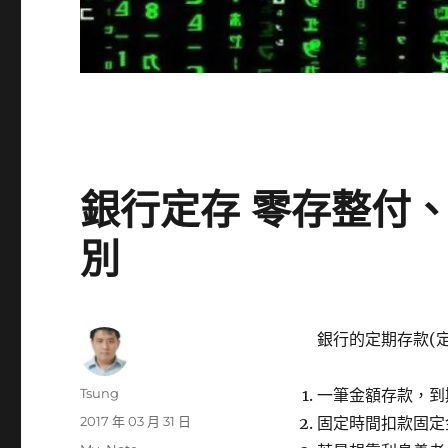
銀行定存 零存整付
別
銀行的定期存款(
作
Tsung
一筆金額存款，到
者
發
2017 年 03 月 31 日
固定時間扣款固定
佈