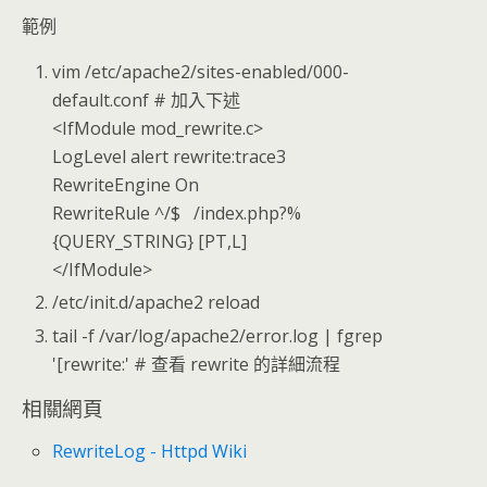
範例
vim /etc/apache2/sites-enabled/000-
default.conf # 加入下述
<IfModule mod_rewrite.c>
LogLevel alert rewrite:trace3
RewriteEngine On
RewriteRule ^/$ /index.php?%
{QUERY_STRING} [PT,L]
</IfModule>
/etc/init.d/apache2 reload
tail -f /var/log/apache2/error.log | fgrep
'[rewrite:' # 查看 rewrite 的詳細流程
相關網頁
RewriteLog - Httpd Wiki