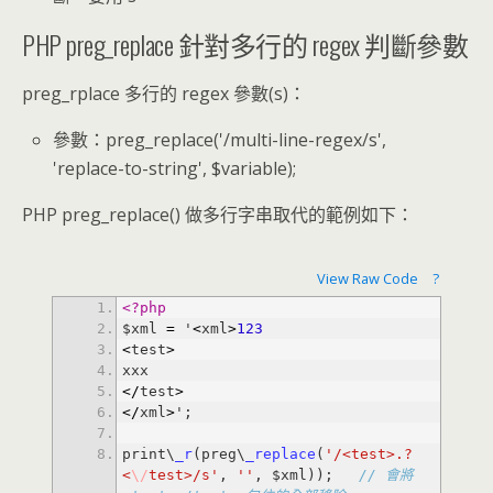
PHP preg_replace 針對多行的 regex 判斷參數
preg_rplace 多行的 regex 參數(s)：
參數：preg_replace('/multi-line-regex/s',
'replace-to-string', $variable);
PHP preg_replace() 做多行字串取代的範例如下：
View Raw Code
?
<?php
$xml 
=
 '
<
xml
>
123
<
test
>
<
/
test
>
<
/
xml
>
print\
_r
(preg\
_replace
(
'/<test>.?
<
\/
test>/s'
, 
''
, $xml)); 
// 會將 