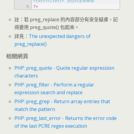
<test></test> 包住的全部移除
?>
註：若 preg_replace 的內容部分有安全疑慮，記
得要用 preg_quote() 包起來。
詳見：
The unexpected dangers of
preg_replace()
相關網頁
PHP: preg_quote - Quote regular expression
characters
PHP: preg_filter - Perform a regular
expression search and replace
PHP: preg_grep - Return array entries that
match the pattern
PHP: preg_last_error - Returns the error code
of the last PCRE regex execution