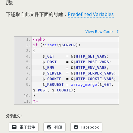
應
下述取自此文件下面的討論：
Predefined Variables
View Raw Code
?
<?php
if
 (
!
isset
($
SERVER
    $
_GET
=
&
$
HTTP_GET_VARS
    $
_POST
=
&
$
HTTP_POST_VARS
    $
_ENV
=
&
$
HTTP_ENV_VARS
    $
_SERVER
=
&
$
HTTP_SERVER_VARS
    $
_COOKIE
=
&
$
HTTP_COOKIE_VARS
    $
_REQUEST
=
array_merge
($
_GET
, 
$
_POST
, $
_COOKIE
?>
分享此文：
電子郵件
列印
Facebook