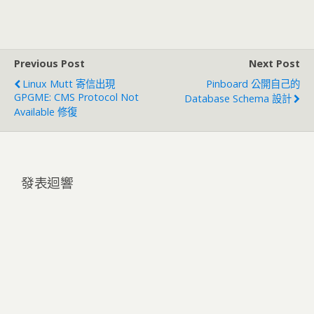
Previous Post
Next Post
Linux Mutt 寄信出現
Pinboard 公開自己的
GPGME: CMS Protocol Not
Database Schema 設計
Available 修復
發表迴響