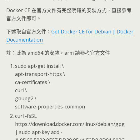
Docker CE 在官方文件有完整明確的安裝方式，直接參考
官方文件即可。
下述取自官方文件：
Get Docker CE for Debian | Docker
Documentation
註：此為 amd64 的安裝，arm 請參考官方文件
sudo apt-get install \
apt-transport-https \
ca-certificates \
curl \
gnupg2 \
software-properties-common
curl -fsSL
https://download.docker.com/linux/debian/gpg
| sudo apt-key add -