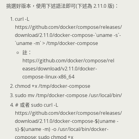
挑選好版本，使用下述語法即可(下述為 2.11.0 版)：
curl -L
https://github.com/docker/compose/releases/
download/2.11.0/docker-compose-`uname -s`-
`uname -m` > /tmp/docker-compose
註：
https://github.com/docker/compose/rel
eases/download/v2.11.0/docker-
compose-linux-x86_64
chmod +x /tmp/docker-compose
sudo mv /tmp/docker-compose /usr/local/bin/
# 或者 sudo curl -L
https://github.com/docker/compose/releases/
download/2.11.0/docker-compose-$(uname -
s)-$(uname -m) -o /usr/local/bin/docker-
compose; sudo chmod +x