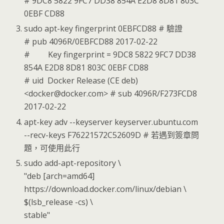
# 9DC8 5822 9FC7 DD38 854A E2D8 8D81 803C
0EBF CD88
sudo apt-key fingerprint 0EBFCD88 # 驗證
# pub 4096R/0EBFCD88 2017-02-22
# Key fingerprint = 9DC8 5822 9FC7 DD38
854A E2D8 8D81 803C 0EBF CD88
# uid Docker Release (CE deb)
<docker@docker.com> # sub 4096R/F273FCD8
2017-02-22
apt-key adv --keyserver keyserver.ubuntu.com
--recv-keys F76221572C52609D # 若遇到簽章問
題，可使用此行
sudo add-apt-repository \
"deb [arch=amd64]
https://download.docker.com/linux/debian \
$(lsb_release -cs) \
stable"