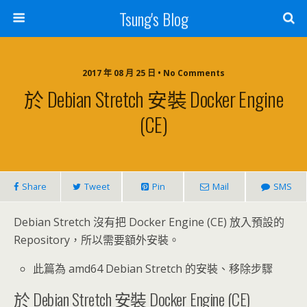
Tsung's Blog
2017 年 08 月 25 日 • No Comments
於 Debian Stretch 安裝 Docker Engine
(CE)
Share
Tweet
Pin
Mail
SMS
Debian Stretch 沒有把 Docker Engine (CE) 放入預設的
Repository，所以需要額外安裝。
此篇為 amd64 Debian Stretch 的安裝、移除步驟
於 Debian Stretch 安裝 Docker Engine (CE)