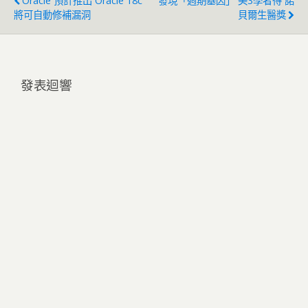
Oracle 預計推出 Oracle 18c
發現「週期基因」 美3學者得 諾
將可自動修補漏洞
貝爾生醫獎
發表迴響