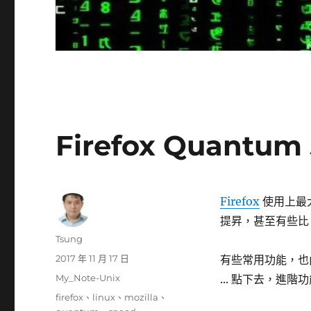
Firefox Quantu
Firefox
使用上最大
提昇，甚至有些比 
作
Tsung
者
發
2017 年 11 月 17 日
有些常用功能，也內建
佈
分
My_Note-Unix
... 點下去，進階
日
類
標
firefox
、
linux
、
mozilla
、
期: