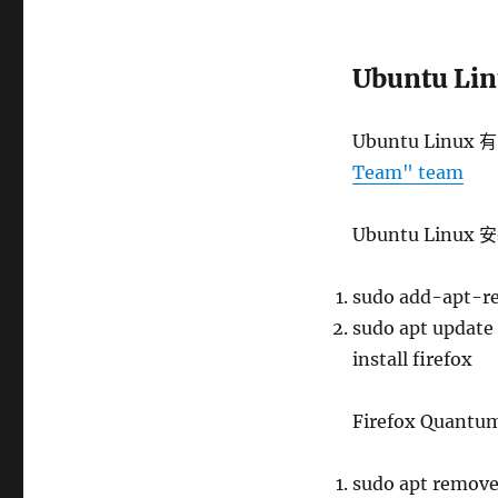
Ubuntu Li
Ubuntu Linux
Team" team
Ubuntu Linux 安
sudo add-apt-re
sudo apt updat
install firefox
Firefox Quant
sudo apt remov