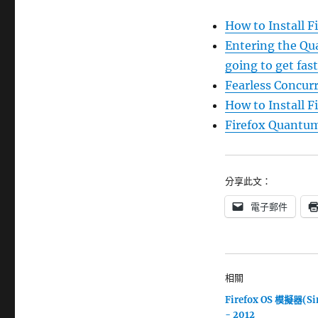
How to Install 
Entering the Qu
going to get fas
Fearless Concur
How to Install 
Firefox Quan
分享此文：
電子郵件
相關
Firefox OS 模擬器(Si
- 2012