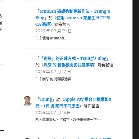
「
acme.sh 憑證強制更新作法 - Tsung's
多
Blog
」於〈
使用 acme.sh 來產生 HTTPS
程
CA 憑證
〉發佈留言
在
2026 年 07 月 29 日
[…] 使用 acme.sh…
「
「刷牙」的正確方式 - Tsung's Blog
」
於〈
刷牙 的 錯誤觀念與注意事項
〉發佈留言
2026 年 07 月 17 日
[…] 刷牙 的 錯誤觀念與…
「
Tsung
」於〈
Apple Pay 搭台北捷運扣0
元、1元 與 閘門不同原因
〉發佈留言
2026 年 07 月 15 日
哈，感謝提點，打錯字，趕快來修正一下~~