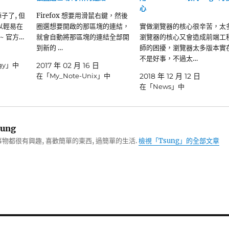
心
陣子了, 但
Firefox 想要用滑鼠右鍵，然後
以輕易在
圈選想要開啟的那區塊的連結，
實做瀏覽器的核心很辛苦，太
 官方…
就會自動將那區塊的連結全部開
瀏覽器的核心又會造成前端工
到新的 …
師的困擾，瀏覽器太多版本實
不是好事，不過太…
ogy」中
2017 年 02 月 16 日
在「My_Note-Unix」中
2018 年 12 月 12 日
在「News」中
ung
物都很有興趣, 喜歡簡單的東西, 過簡單的生活.
檢視「Tsung」的全部文章