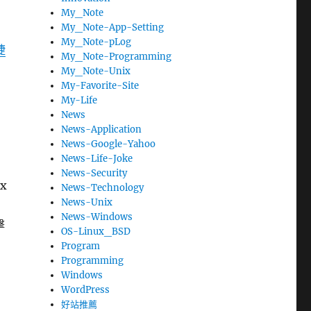
My_Note
My_Note-App-Setting
My_Note-pLog
捷
My_Note-Programming
My_Note-Unix
My-Favorite-Site
My-Life
News
News-Application
News-Google-Yahoo
News-Life-Joke
News-Security
x
News-Technology
News-Unix
News-Windows
擊
OS-Linux_BSD
Program
Programming
Windows
WordPress
好站推薦