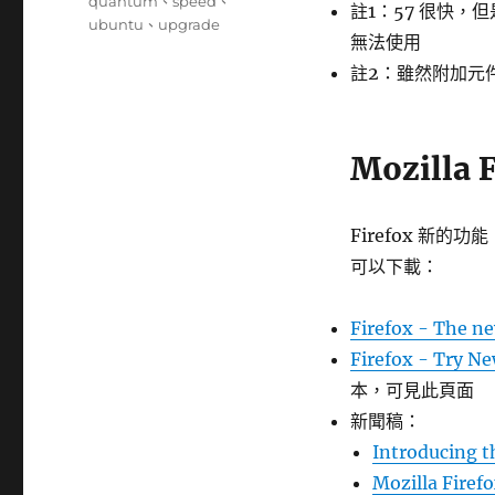
籤
quantum
、
speed
、
註1：57 很快，
ubuntu
、
upgrade
無法使用
註2：雖然附加元件無
Mozilla
Firefox 新
可以下載：
Firefox - The ne
Firefox - Try N
本，可見此頁面
新聞稿：
Introducing t
Mozilla Fire