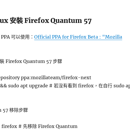
nux 安裝 Firefox Quantum 57
 有 PPA 可以使用：
Official PPA for Firefox Beta : "Mozilla
裝 Firefox Quantum 57 步驟
pository ppa:mozillateam/firefox-next
e && sudo apt upgrade # 若沒有看到 firefox，在自行 sudo a
um 57 移除步驟
e firefox # 先移除 Firefox Quantum