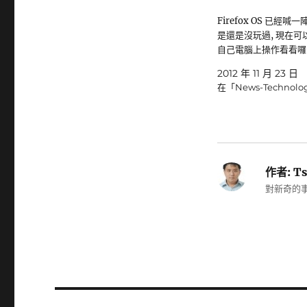
Firefox OS 已經喊一
是還是沒玩過, 現在可
自己電腦上操作看看囉~
2012 年 11 月 23 日
在「News-Technol
作者:
Ts
對新奇的事