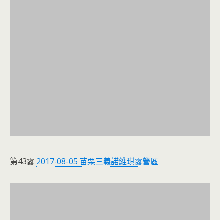
第43露
2017-08-05 苗栗三義諾維琪露營區